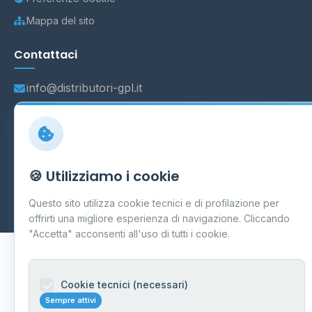
Mappa del sito
Contattaci
info@distributori-gpl.it
© 2026 - Distributori di GPL -
AF Project Software Agency
🍪 Utilizziamo i cookie
Carpi
P.IVA 03859300364
Dati forniti da
Ministero delle Imprese e del Made in Italy
-
Questo sito utilizza cookie tecnici e di profilazione per
Aggiornamento quotidiano
offrirti una migliore esperienza di navigazione. Cliccando
"Accetta" acconsenti all'uso di tutti i cookie.
Cookie tecnici (necessari)
Sempre attivi