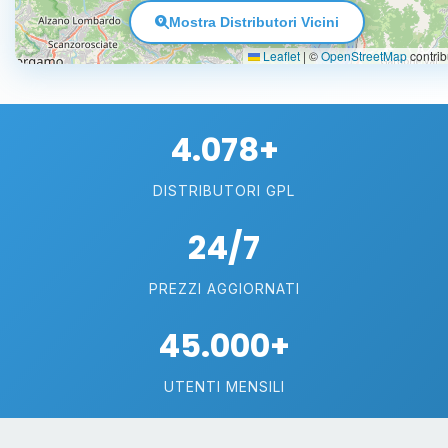
Mostra Distributori Vicini
Leaflet
|
©
OpenStreetMap
contrib
4.078+
DISTRIBUTORI GPL
24/7
PREZZI AGGIORNATI
45.000+
UTENTI MENSILI