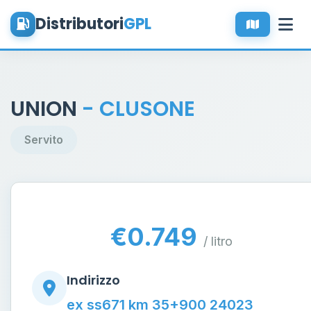
Distributori
GPL
UNION
- CLUSONE
Servito
€0.749
/ litro
Indirizzo
ex ss671 km 35+900 24023