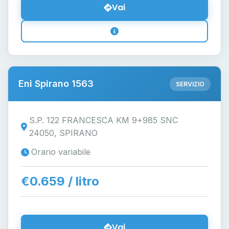
Vai
Eni Spirano 1563
SERVIZIO
S.P. 122 FRANCESCA KM 9+985 SNC
24050, SPIRANO
Orario variabile
€0.659 / litro
Vai