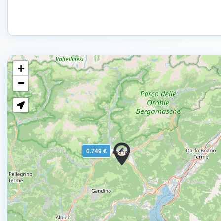
+
−
0.749 €