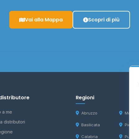
Vai alla Mappa
Scopri di più
distributore
Regioni
o a me
Abruzzo
Molise
 distributori
Basilicata
Piemon
egione
Calabria
Puglia