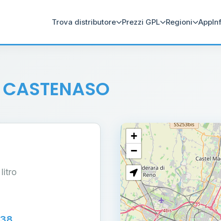
Trova distributore
Prezzi GPL
Regioni
App
In
 CASTENASO
+
−
 litro
138