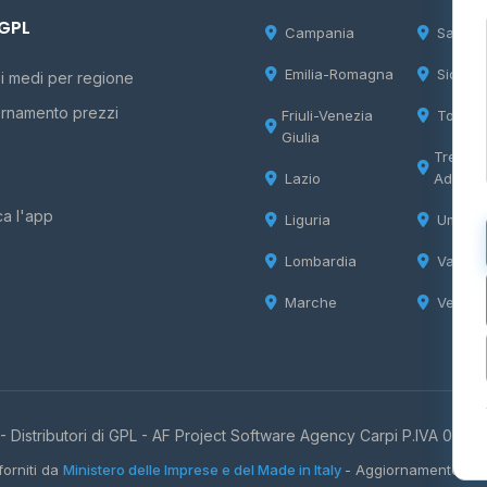
 GPL
Campania
Sardeg
Emilia-Romagna
Sicilia
i medi per regione
rnamento prezzi
Friuli-Venezia
Tosca
Giulia
Trentin
Lazio
Adige
ca l'app
Liguria
Umbria
Lombardia
Valle d
Marche
Veneto
 Distributori di GPL -
AF Project Software Agency Carpi
P.IVA 0385
forniti da
Ministero delle Imprese e del Made in Italy
- Aggiornamento quo