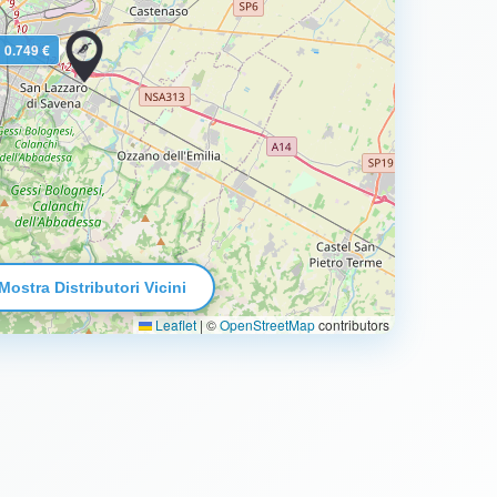
0.749 €
Mostra Distributori Vicini
Leaflet
|
©
OpenStreetMap
contributors