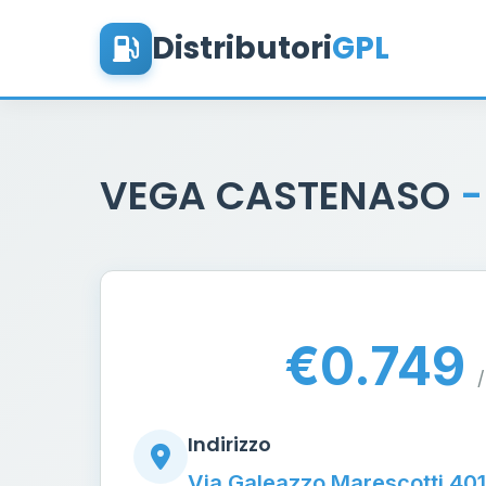
Distributori
GPL
VEGA CASTENASO
-
€0.749
/
Indirizzo
Via Galeazzo Marescotti 40