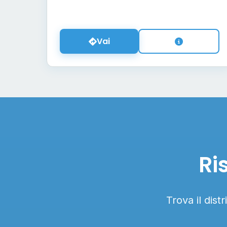
Vai
Ri
Trova il dist