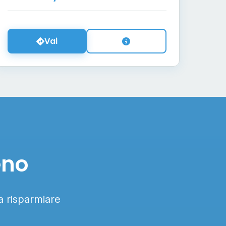
Vai
eno
 a risparmiare