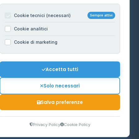
Per gestori
na
Cookie tecnici (necessari)
Sempre attivi
Informazioni legali
Cookie analitici
Privacy Policy
na
Cookie di marketing
Cookie Policy
o-Alto
Preferenze Cookie
Mappa del sito
Accetta tutti
'Aosta
Contattaci
Solo necessari
info@distributori-gpl.it
Salva preferenze
9300364
Privacy Policy
Cookie Policy
tidiano