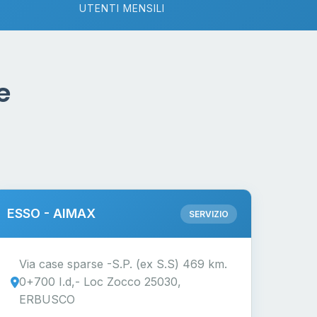
UTENTI MENSILI
e
ESSO - AIMAX
SERVIZIO
Via case sparse -S.P. (ex S.S) 469 km.
0+700 I.d,- Loc Zocco 25030,
ERBUSCO