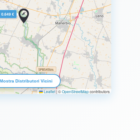
0.649 €
Mostra Distributori Vicini
Leaflet
|
©
OpenStreetMap
contributors