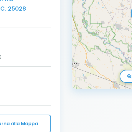
C. 25028
3
orna alla Mappa