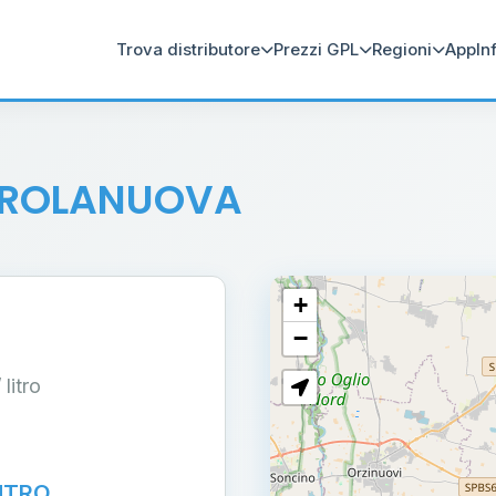
Trova distributore
Prezzi GPL
Regioni
App
In
EROLANUOVA
+
−
/ litro
ENTRO