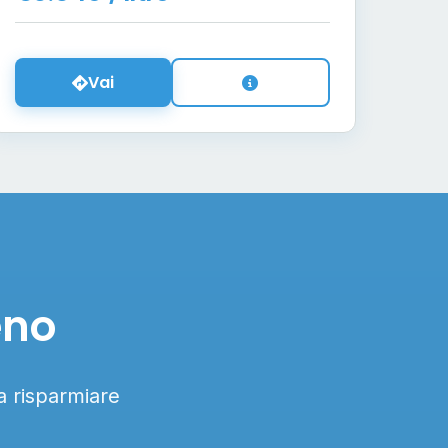
Vai
eno
 a risparmiare