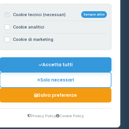
Per gestori
na
Cookie tecnici (necessari)
Sempre attivi
Informazioni legali
Cookie analitici
Privacy Policy
na
Cookie di marketing
Cookie Policy
o-Alto
Preferenze Cookie
Mappa del sito
Accetta tutti
'Aosta
Contattaci
Solo necessari
info@distributori-gpl.it
Salva preferenze
9300364
Privacy Policy
Cookie Policy
tidiano