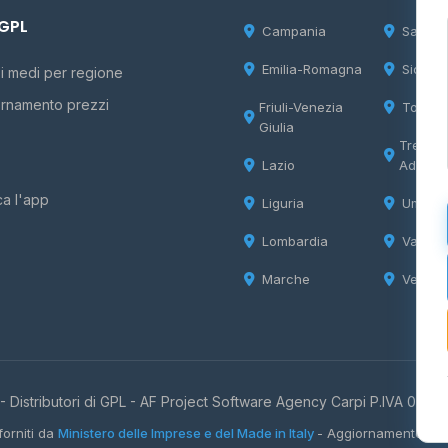
 GPL
Campania
Sardeg
Emilia-Romagna
Sicilia
i medi per regione
rnamento prezzi
Friuli-Venezia
Tosca
Giulia
Trentin
Lazio
Adige
ca l'app
Liguria
Umbria
Lombardia
Valle d
Marche
Veneto
 Distributori di GPL -
AF Project Software Agency Carpi
P.IVA 0385
forniti da
Ministero delle Imprese e del Made in Italy
- Aggiornamento quo