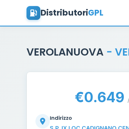
Distributori
GPL
VEROLANUOVA
- V
€0.649
Indirizzo
S.P. IX LOC.CADIGNANO C