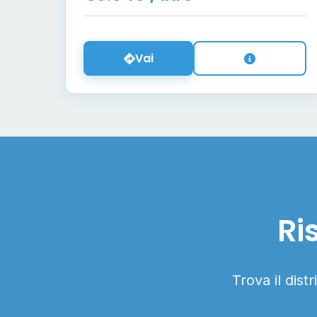
Vai
Ri
Trova il dist