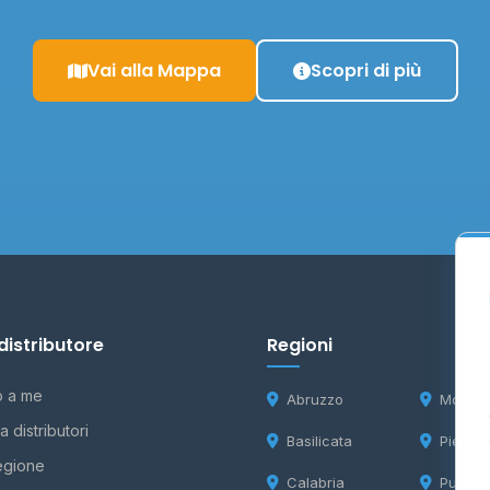
Vai alla Mappa
Scopri di più
distributore
Regioni
o a me
Abruzzo
Molise
 distributori
Basilicata
Piemon
egione
Calabria
Puglia