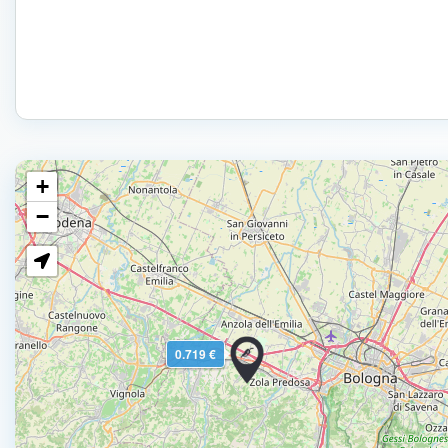
+
−
0.719 €