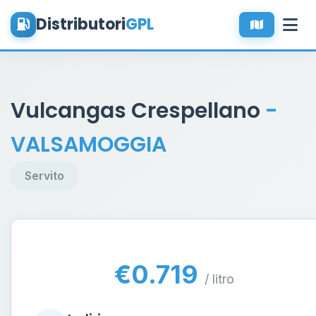
Distributori
GPL
Vulcangas Crespellano
-
VALSAMOGGIA
Servito
€0.719
/ litro