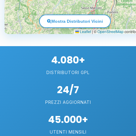
Mostra Distributori Vicini
Leaflet
|
©
OpenStreetMap
contrib
4.080+
DISTRIBUTORI GPL
24/7
PREZZI AGGIORNATI
45.000+
UTENTI MENSILI