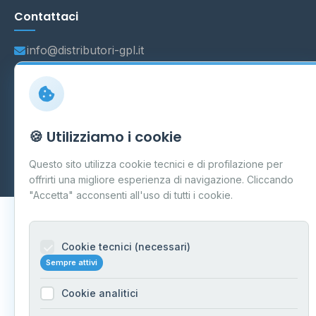
Contattaci
info@distributori-gpl.it
© 2026 - Distributori di GPL -
AF Project Software Agency
🍪 Utilizziamo i cookie
Carpi
P.IVA 03859300364
Dati forniti da
Ministero delle Imprese e del Made in Italy
-
Questo sito utilizza cookie tecnici e di profilazione per
Aggiornamento quotidiano
offrirti una migliore esperienza di navigazione. Cliccando
"Accetta" acconsenti all'uso di tutti i cookie.
Cookie tecnici (necessari)
Sempre attivi
Cookie analitici