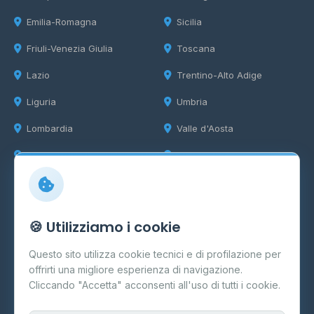
Emilia-Romagna
Sicilia
Friuli-Venezia Giulia
Toscana
Lazio
Trentino-Alto Adige
Liguria
Umbria
Lombardia
Valle d'Aosta
Marche
Veneto
Info
🍪 Utilizziamo i cookie
Cos'è il GPL
Questo sito utilizza cookie tecnici e di profilazione per
FAQ
offrirti una migliore esperienza di navigazione.
Contatti
Cliccando "Accetta" acconsenti all'uso di tutti i cookie.
Per gestori