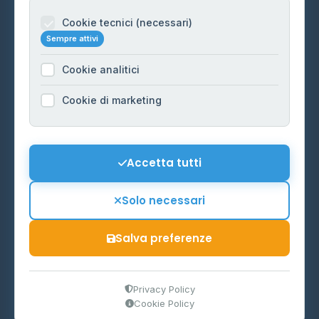
Informazioni legali
Cookie tecnici (necessari)
Sempre attivi
Privacy Policy
Cookie analitici
Cookie Policy
Preferenze Cookie
Cookie di marketing
Mappa del sito
Contattaci
Accetta tutti
info@distributori-gpl.it
Solo necessari
Salva preferenze
© 2026 - Distributori di GPL -
AF Project Software Agency
Carpi
P.IVA 03859300364
Privacy Policy
Cookie Policy
Dati forniti da
Ministero delle Imprese e del Made in Italy
-
Aggiornamento quotidiano