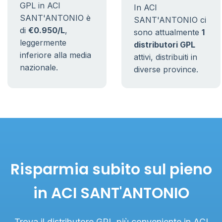
GPL in ACI
In ACI
SANT'ANTONIO è
SANT'ANTONIO ci
di
€0.950/L
,
sono attualmente
1
leggermente
distributori GPL
inferiore alla media
attivi, distribuiti in
nazionale.
diverse province.
Risparmia subito sul pieno
in ACI SANT'ANTONIO
Trova il distributore GPL più conveniente in ACI