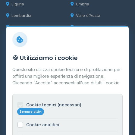
Liguria
Umbria
Lombardia
Valle d'Aosta
Marche
Veneto
Info
🍪 Utilizziamo i cookie
Cos'è il GPL
Questo sito utilizza cookie tecnici e di profilazione per
FAQ
offrirti una migliore esperienza di navigazione.
Contatti
Cliccando "Accetta" acconsenti all'uso di tutti i cookie.
Per gestori
Informazioni legali
Cookie tecnici (necessari)
Sempre attivi
Privacy Policy
Cookie analitici
Cookie Policy