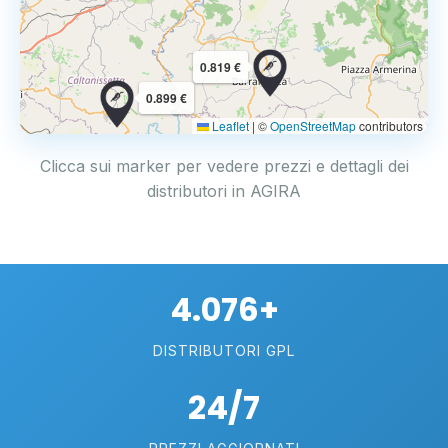
0.819 €
0.899 €
Leaflet
|
©
OpenStreetMap
contributors
Clicca sui marker per vedere prezzi e dettagli dei
distributori in AGIRA
4.076+
DISTRIBUTORI GPL
24/7