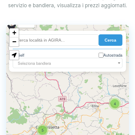
servizio e bandiera, visualizza i prezzi aggiornati.
0.899 €
+
Cerca
−
0.819 €
2
Self
Autostrada
Seleziona bandiera
4
5