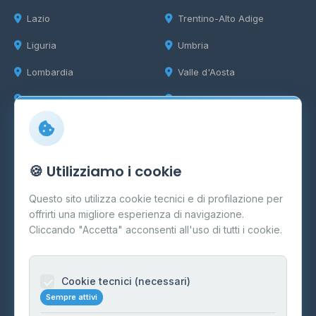
Lazio
Trentino-Alto Adige
Liguria
Umbria
Lombardia
Valle d'Aosta
Marche
Veneto
Info
🍪 Utilizziamo i cookie
Cos'è il GPL
Questo sito utilizza cookie tecnici e di profilazione per
FAQ
offrirti una migliore esperienza di navigazione.
Contatti
Cliccando "Accetta" acconsenti all'uso di tutti i cookie.
Per gestori
Informazioni legali
Cookie tecnici (necessari)
Sempre attivi
Privacy Policy