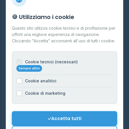
Info
🍪 Utilizziamo i cookie
Cos'è il GPL
Questo sito utilizza cookie tecnici e di profilazione per
FAQ
offrirti una migliore esperienza di navigazione.
Contatti
Cliccando "Accetta" acconsenti all'uso di tutti i cookie.
Per gestori
Informazioni legali
Cookie tecnici (necessari)
Sempre attivi
Privacy Policy
Cookie analitici
Cookie Policy
Preferenze Cookie
Cookie di marketing
Mappa del sito
Contattaci
Accetta tutti