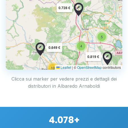
0.728 €
5
4
0.649 €
0.819 €
Leaflet
|
©
OpenStreetMap
contributors
10
Clicca sui marker per vedere prezzi e dettagli dei
distributori in Albaredo Arnaboldi
4.078+