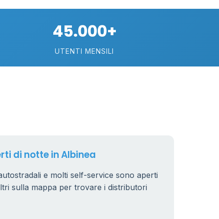
0.799 €
24
45.000+
0.779 €
38
UTENTI MENSILI
64
7
32
161
14
80
16
18
rti di notte in Albinea
40
 autostradali e molti self-service sono aperti
6
iltri sulla mappa per trovare i distributori