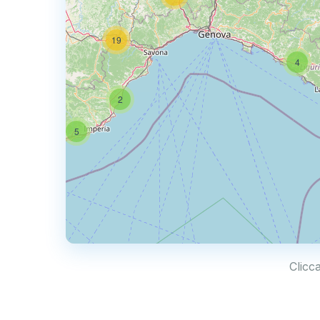
50
19
4
2
5
Clicc