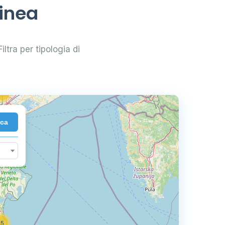
binea
33
iltra per tipologia di
83
2
72
rca
35