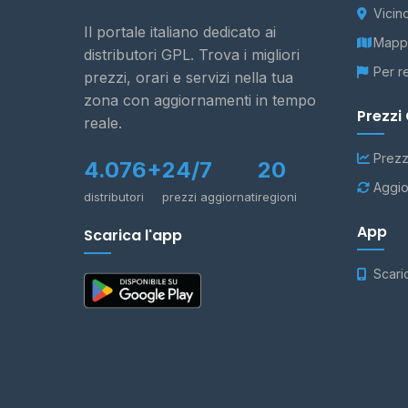
Vicin
Il portale italiano dedicato ai
Mappa
distributori GPL. Trova i migliori
Per r
prezzi, orari e servizi nella tua
zona con aggiornamenti in tempo
Prezzi
reale.
Prezz
4.076+
24/7
20
Aggio
distributori
prezzi aggiornati
regioni
App
Scarica l'app
Scari