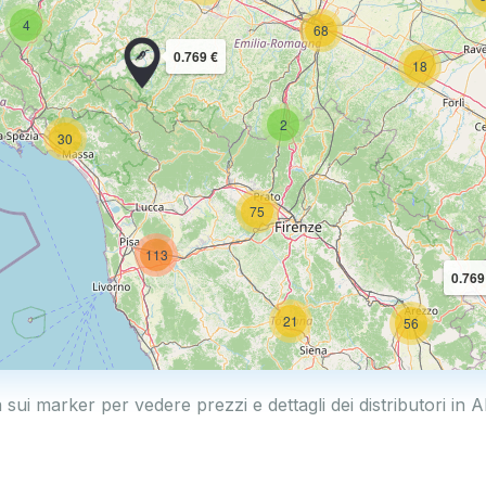
4
68
0.769 €
18
2
30
75
113
0.769
21
56
a sui marker per vedere prezzi e dettagli dei distributori in A
11
26