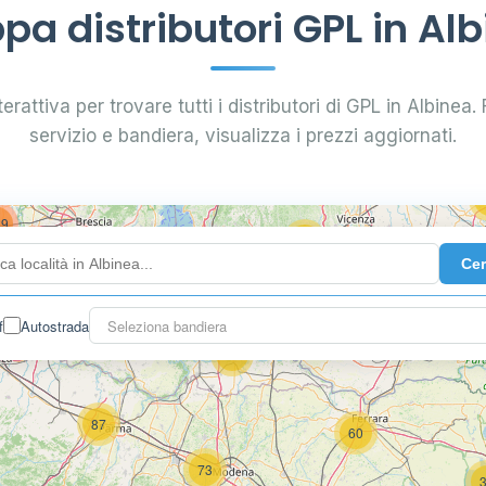
a distributori GPL in Al
0.789 €
16
erattiva per trovare tutti i distributori di GPL in Albinea. F
7
0.885 €
28
servizio e bandiera, visualizza i prezzi aggiornati.
5
29
73
119
Ce
142
f
Autostrada
Seleziona bandiera
7
60
87
60
73