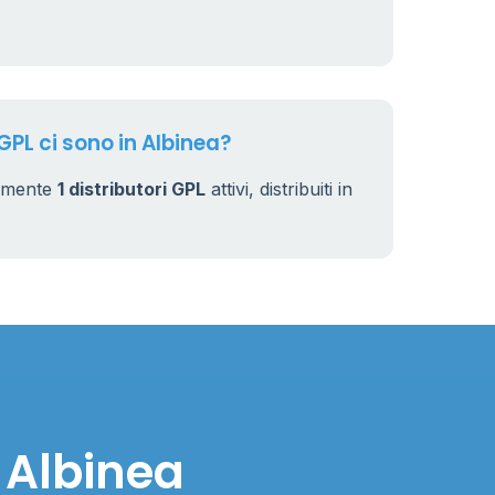
230
GPL ci sono in Albinea?
almente
1 distributori GPL
attivi, distribuiti in
 Albinea