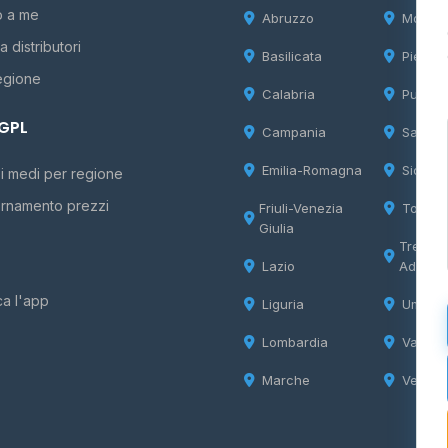
o a me
Abruzzo
Molise
 distributori
Basilicata
Piemon
egione
Calabria
Puglia
 GPL
Campania
Sardeg
Emilia-Romagna
Sicilia
i medi per regione
rnamento prezzi
Friuli-Venezia
Tosca
Giulia
Trentin
Lazio
Adige
ca l'app
Liguria
Umbria
Lombardia
Valle d
Marche
Veneto