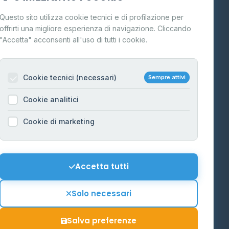
Cos'è il GPL
Questo sito utilizza cookie tecnici e di profilazione per
FAQ
offrirti una migliore esperienza di navigazione. Cliccando
te
"Accetta" acconsenti all'uso di tutti i cookie.
Contatti
Per gestori
na
Cookie tecnici (necessari)
Sempre attivi
Informazioni legali
Cookie analitici
Privacy Policy
na
Cookie di marketing
Cookie Policy
o-Alto
Preferenze Cookie
Mappa del sito
Accetta tutti
'Aosta
Contattaci
Solo necessari
info@distributori-gpl.it
Salva preferenze