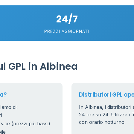
10
2
24/7
8
25
PREZZI AGGIORNATI
17
l GPL in Albinea
ea?
Distributori GPL ape
liamo di:
In Albinea, i distributori
24 ore su 24. Utilizza i f
i
con orario notturno.
rvice (prezzi più bassi)
ile