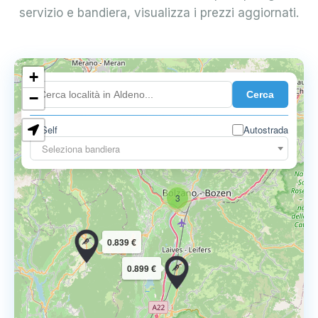
servizio e bandiera, visualizza i prezzi aggiornati.
+
Cerca
−
3
Self
Autostrada
Seleziona bandiera
3
0.839 €
0.899 €