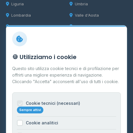
Liguria
Umbria
Lombardia
Valle d'Aosta
Marche
Veneto
Info
🍪 Utilizziamo i cookie
Cos'è il GPL
Questo sito utilizza cookie tecnici e di profilazione per
FAQ
offrirti una migliore esperienza di navigazione.
Contatti
Cliccando "Accetta" acconsenti all'uso di tutti i cookie.
Per gestori
Informazioni legali
Cookie tecnici (necessari)
Sempre attivi
Privacy Policy
Cookie analitici
Cookie Policy