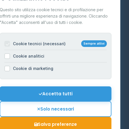
Cos'è il GPL
Questo sito utilizza cookie tecnici e di profilazione per
FAQ
offrirti una migliore esperienza di navigazione. Cliccando
te
"Accetta" acconsenti all'uso di tutti i cookie.
Contatti
Per gestori
na
Cookie tecnici (necessari)
Sempre attivi
Informazioni legali
Cookie analitici
Privacy Policy
na
Cookie di marketing
Cookie Policy
o-Alto
Preferenze Cookie
Mappa del sito
Accetta tutti
'Aosta
Contattaci
Solo necessari
info@distributori-gpl.it
Salva preferenze