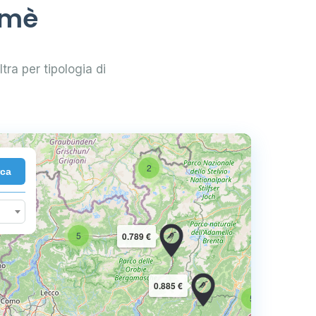
lmè
ltra per tipologia di
2
rca
10
5
0.789 €
16
0.885 €
5