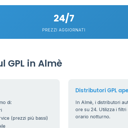
5
24/7
PREZZI AGGIORNATI
l GPL in Almè
Distributori GPL ape
mo di:
In Almè, i distributori a
ore su 24. Utilizza i filt
i
orario notturno.
rvice (prezzi più bassi)
ile