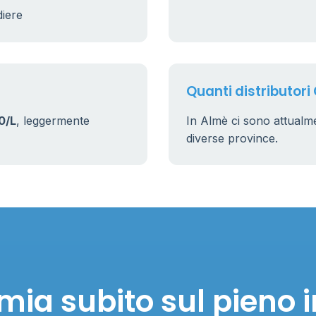
diere
Quanti distributori
0/L
, leggermente
In Almè ci sono attual
diverse province.
mia subito sul pieno 