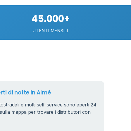
74
45.000+
113
UTENTI MENSILI
21
11
26
rti di notte in Almè
utostradali e molti self-service sono aperti 24
ri sulla mappa per trovare i distributori con
8