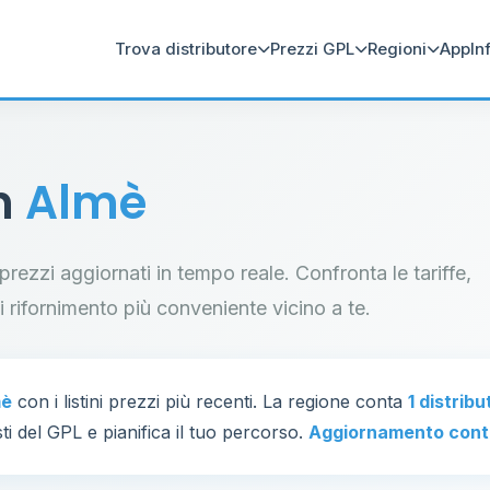
Trova distributore
Prezzi GPL
Regioni
App
In
in
Almè
 prezzi aggiornati in tempo reale. Confronta le tariffe,
di rifornimento più conveniente vicino a te.
mè
con i listini prezzi più recenti. La regione conta
1 distribu
ti del GPL e pianifica il tuo percorso.
Aggiornamento cont