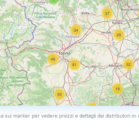
37
34
29
46
52
81
19
50
19
ca sui marker per vedere prezzi e dettagli dei distributori in
2