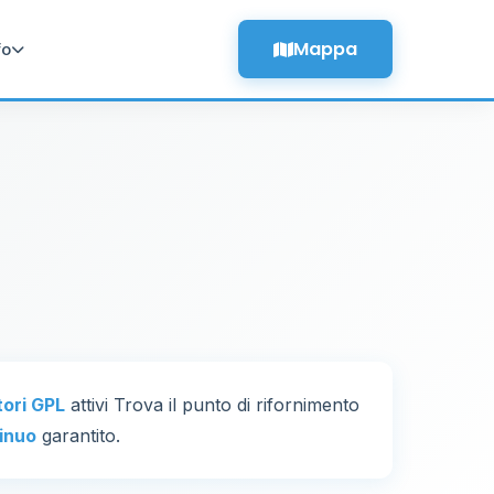
Mappa
fo
tori GPL
attivi Trova il punto di rifornimento
inuo
garantito.