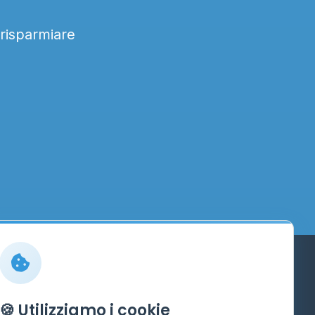
 risparmiare
Info
🍪 Utilizziamo i cookie