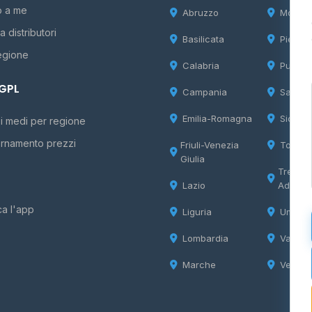
o a me
Abruzzo
Molise
 distributori
Basilicata
Piemon
egione
Calabria
Puglia
 GPL
Campania
Sardeg
Emilia-Romagna
Sicilia
i medi per regione
rnamento prezzi
Friuli-Venezia
Tosca
Giulia
Trentin
Lazio
Adige
ca l'app
Liguria
Umbria
Lombardia
Valle d
Marche
Veneto