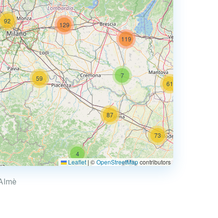
92
129
74
119
7
59
61
87
73
4
68
Leaflet
|
©
OpenStreetMap
contributors
0.769 €
 Almè
4
2
30