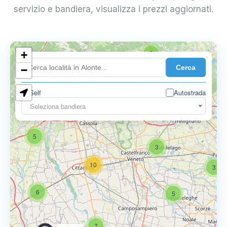
servizio e bandiera, visualizza i prezzi aggiornati.
+
2
Cerca
−
Self
Autostrada
Seleziona bandiera
5
6
9
5
3
10
3
6
5
7