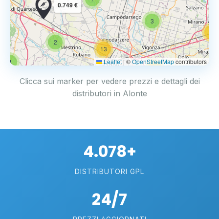
0.749 €
3
14
2
13
Leaflet
|
©
OpenStreetMap
contributors
4
17
Clicca sui marker per vedere prezzi e dettagli dei
distributori in Alonte
4.078+
DISTRIBUTORI GPL
24/7