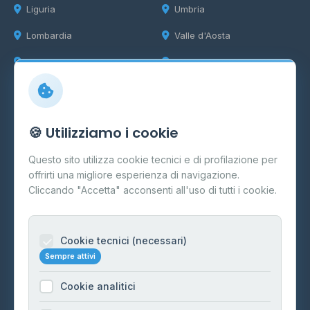
Liguria
Umbria
Lombardia
Valle d'Aosta
Marche
Veneto
Info
🍪 Utilizziamo i cookie
Cos'è il GPL
Questo sito utilizza cookie tecnici e di profilazione per
FAQ
offrirti una migliore esperienza di navigazione.
Contatti
Cliccando "Accetta" acconsenti all'uso di tutti i cookie.
Per gestori
Informazioni legali
Cookie tecnici (necessari)
Sempre attivi
Privacy Policy
Cookie analitici
Cookie Policy