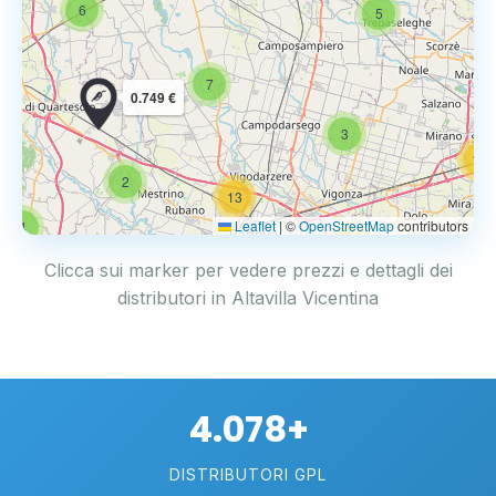
6
5
7
0.749 €
3
14
2
13
Leaflet
|
©
OpenStreetMap
contributors
4
17
Clicca sui marker per vedere prezzi e dettagli dei
distributori in Altavilla Vicentina
4.078+
DISTRIBUTORI GPL