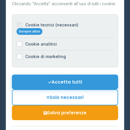
Contatti
Cliccando "Accetta" acconsenti all'uso di tutti i cookie.
Per gestori
Informazioni legali
Cookie tecnici (necessari)
Sempre attivi
Privacy Policy
Cookie analitici
Cookie Policy
Preferenze Cookie
Cookie di marketing
Mappa del sito
Contattaci
Accetta tutti
info@distributori-gpl.it
Solo necessari
Salva preferenze
© 2026 - Distributori di GPL -
AF Project Software Agency