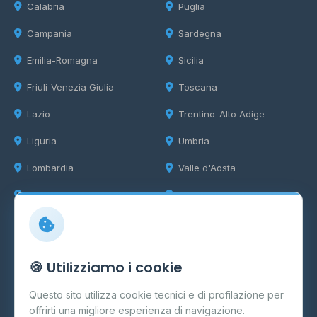
Calabria
Puglia
Campania
Sardegna
Emilia-Romagna
Sicilia
Friuli-Venezia Giulia
Toscana
Lazio
Trentino-Alto Adige
Liguria
Umbria
Lombardia
Valle d'Aosta
Marche
Veneto
Info
🍪 Utilizziamo i cookie
Cos'è il GPL
Questo sito utilizza cookie tecnici e di profilazione per
FAQ
offrirti una migliore esperienza di navigazione.