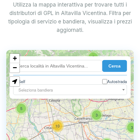
Utilizza la mappa interattiva per trovare tutti i
distributori di GPL in Altavilla Vicentina. Filtra per
tipologia di servizio e bandiera, visualizza i prezzi
aggiornati.
+
2
Cerca
−
Self
Autostrada
Seleziona bandiera
5
6
9
5
3
10
3