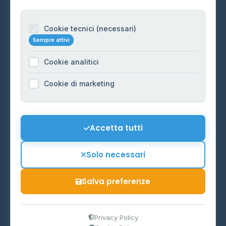
Per gestori
Informazioni legali
Cookie tecnici (necessari)
Sempre attivi
Privacy Policy
Cookie analitici
Cookie Policy
Preferenze Cookie
Cookie di marketing
Mappa del sito
Contattaci
Accetta tutti
info@distributori-gpl.it
Solo necessari
Salva preferenze
© 2026 - Distributori di GPL -
AF Project Software Agency
Carpi
P.IVA 03859300364
Privacy Policy