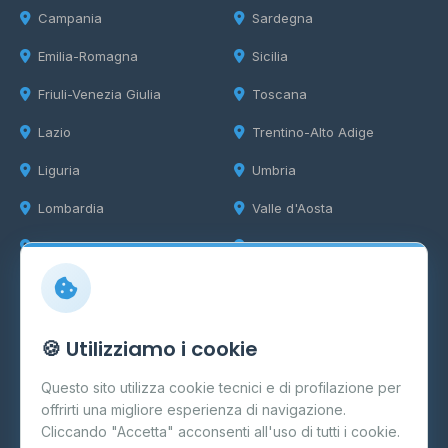
Campania
Sardegna
Emilia-Romagna
Sicilia
Friuli-Venezia Giulia
Toscana
Lazio
Trentino-Alto Adige
Liguria
Umbria
Lombardia
Valle d'Aosta
Marche
Veneto
Info
🍪 Utilizziamo i cookie
Cos'è il GPL
Questo sito utilizza cookie tecnici e di profilazione per
FAQ
offrirti una migliore esperienza di navigazione.
Contatti
Cliccando "Accetta" acconsenti all'uso di tutti i cookie.