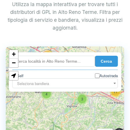
Utilizza la mappa interattiva per trovare tutti i
distributori di GPL in Alto Reno Terme. Filtra per
tipologia di servizio e bandiera, visualizza i prezzi
aggiornati.
+
18
Cerca
7
−
Self
Autostrada
9
11
Seleziona bandiera
11
4
3