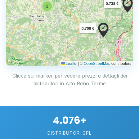
0.738 €
2
0.709 €
Leaflet
|
©
OpenStreetMap
contributors
Clicca sui marker per vedere prezzi e dettagli dei
distributori in Alto Reno Terme
4.076+
DISTRIBUTORI GPL