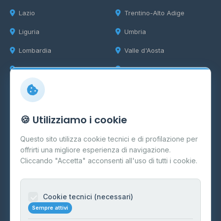
Lazio
Trentino-Alto Adige
Liguria
Umbria
Lombardia
Valle d'Aosta
Marche
Veneto
Info
🍪 Utilizziamo i cookie
Cos'è il GPL
Questo sito utilizza cookie tecnici e di profilazione per
FAQ
offrirti una migliore esperienza di navigazione.
Contatti
Cliccando "Accetta" acconsenti all'uso di tutti i cookie.
Per gestori
Informazioni legali
Cookie tecnici (necessari)
Sempre attivi
Privacy Policy