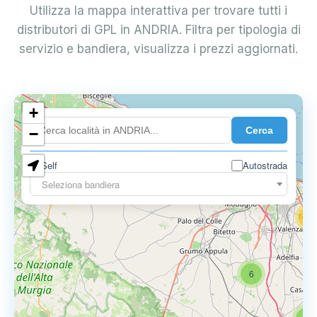
Utilizza la mappa interattiva per trovare tutti i
distributori di GPL in ANDRIA. Filtra per tipologia di
servizio e bandiera, visualizza i prezzi aggiornati.
+
4
Cerca
−
3
0.729 €
Self
Autostrada
3
Seleziona bandiera
13
16
6