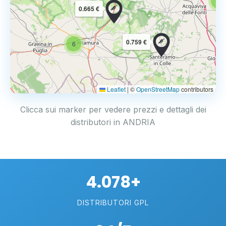
6
0.665 €
0.759 €
6
Leaflet
|
©
OpenStreetMap
contributors
Clicca sui marker per vedere prezzi e dettagli dei
distributori in ANDRIA
4.078+
DISTRIBUTORI GPL