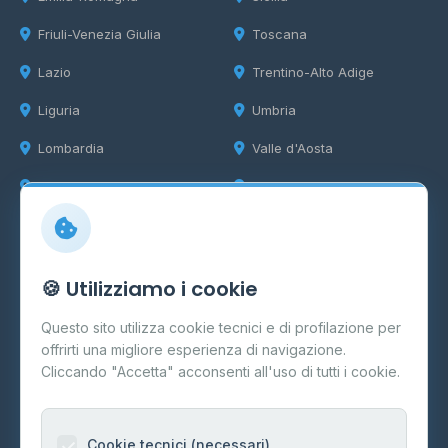
Friuli-Venezia Giulia
Toscana
Lazio
Trentino-Alto Adige
Liguria
Umbria
Lombardia
Valle d'Aosta
Marche
Veneto
Info
🍪 Utilizziamo i cookie
Cos'è il GPL
Questo sito utilizza cookie tecnici e di profilazione per
FAQ
offrirti una migliore esperienza di navigazione.
Contatti
Cliccando "Accetta" acconsenti all'uso di tutti i cookie.
Per gestori
Informazioni legali
Cookie tecnici (necessari)