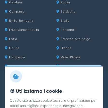
Calabria
Puglia
Campania
Sardegna
Emilia-Romagna
Sicilia
Friuli-Venezia Giulia
Toscana
Lazio
Trentino-Alto Adige
Liguria
Umbria
Lombardia
Valle d'Aosta
Marche
Veneto
Info
🍪 Utilizziamo i cookie
Cos'è il GPL
Questo sito utilizza cookie tecnici e di profilazione per
FAQ
offrirti una migliore esperienza di navigazione.