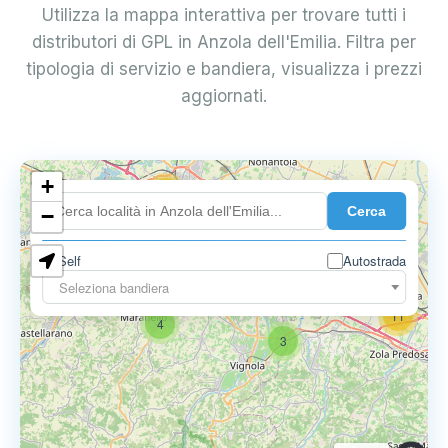
Utilizza la mappa interattiva per trovare tutti i
distributori di GPL in Anzola dell'Emilia. Filtra per
tipologia di servizio e bandiera, visualizza i prezzi
aggiornati.
+
18
Cerca
7
−
Self
Autostrada
9
11
Seleziona bandiera
11
4
3