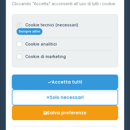
Contatti
Cliccando "Accetta" acconsenti all'uso di tutti i cookie.
Per gestori
Informazioni legali
Cookie tecnici (necessari)
Sempre attivi
Privacy Policy
Cookie analitici
Cookie Policy
Preferenze Cookie
Cookie di marketing
Mappa del sito
Contattaci
Accetta tutti
info@distributori-gpl.it
Solo necessari
Salva preferenze
© 2026 - Distributori di GPL -
AF Project Software Agency