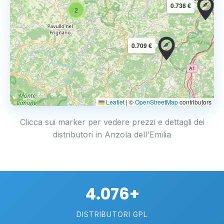
0.738 €
2
0.709 €
Leaflet
|
©
OpenStreetMap
contributors
Clicca sui marker per vedere prezzi e dettagli dei
distributori in Anzola dell'Emilia
4.076+
DISTRIBUTORI GPL