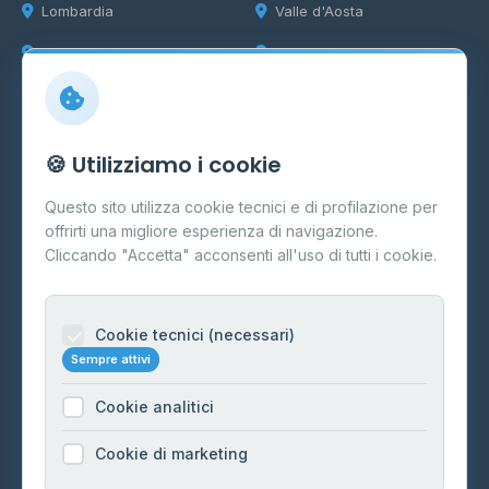
Lombardia
Valle d'Aosta
Marche
Veneto
Info
🍪 Utilizziamo i cookie
Cos'è il GPL
Questo sito utilizza cookie tecnici e di profilazione per
FAQ
offrirti una migliore esperienza di navigazione.
Contatti
Cliccando "Accetta" acconsenti all'uso di tutti i cookie.
Per gestori
Informazioni legali
Cookie tecnici (necessari)
Sempre attivi
Privacy Policy
Cookie analitici
Cookie Policy
Preferenze Cookie
Cookie di marketing
Mappa del sito