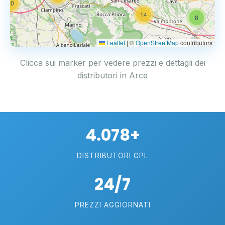
20
14
8
Leaflet
|
©
OpenStreetMap
contributors
Clicca sui marker per vedere prezzi e dettagli dei
distributori in Arce
4.078+
DISTRIBUTORI GPL
24/7
PREZZI AGGIORNATI