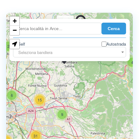
+
0.739 €
Cerca
−
Self
Autostrada
2
18
Seleziona bandiera
0.795 €
4
6
15
9
31