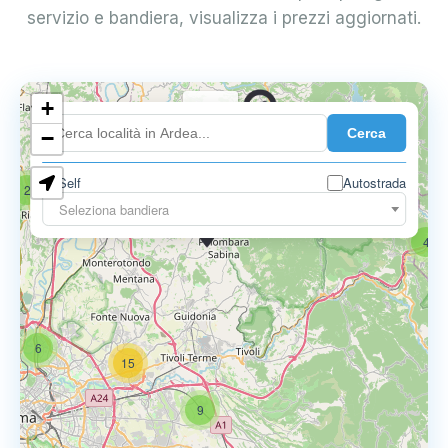
servizio e bandiera, visualizza i prezzi aggiornati.
+
0.739 €
Cerca
−
Self
Autostrada
2
18
Seleziona bandiera
0.795 €
4
6
15
9