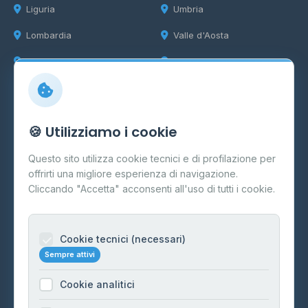
Liguria
Umbria
Lombardia
Valle d'Aosta
Marche
Veneto
Info
🍪 Utilizziamo i cookie
Cos'è il GPL
Questo sito utilizza cookie tecnici e di profilazione per
FAQ
offrirti una migliore esperienza di navigazione.
Contatti
Cliccando "Accetta" acconsenti all'uso di tutti i cookie.
Per gestori
Informazioni legali
Cookie tecnici (necessari)
Sempre attivi
Privacy Policy
Cookie analitici
Cookie Policy