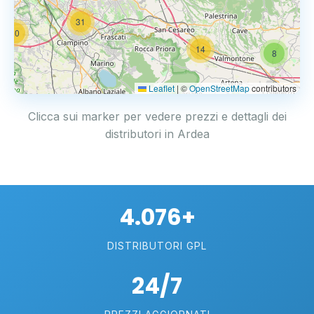
31
20
14
8
Leaflet
|
©
OpenStreetMap
contributors
Clicca sui marker per vedere prezzi e dettagli dei
distributori in Ardea
4.076+
DISTRIBUTORI GPL
24/7