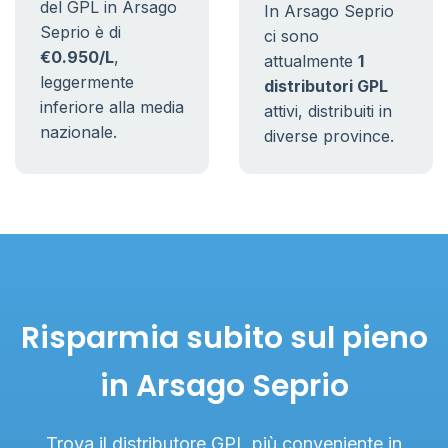
del GPL in Arsago
In Arsago Seprio
Seprio è di
ci sono
€0.950/L
,
attualmente
1
leggermente
distributori GPL
inferiore alla media
attivi, distribuiti in
nazionale.
diverse province.
Risparmia subito sul pieno
in Arsago Seprio
Trova il distributore GPL più conveniente in