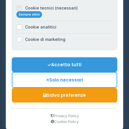
Informazioni legali
Cookie tecnici (necessari)
Sempre attivi
Privacy Policy
Cookie analitici
Cookie Policy
Preferenze Cookie
Cookie di marketing
Mappa del sito
Contattaci
Accetta tutti
info@distributori-gpl.it
Solo necessari
Salva preferenze
© 2026 - Distributori di GPL -
AF Project Software Agency
Carpi
P.IVA 03859300364
Privacy Policy
Cookie Policy
Dati forniti da
Ministero delle Imprese e del Made in Italy
-
Aggiornamento quotidiano