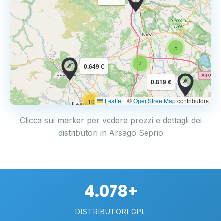
5
4
0.649 €
0.819 €
Leaflet
|
©
OpenStreetMap
contributors
10
Clicca sui marker per vedere prezzi e dettagli dei
distributori in Arsago Seprio
4.078+
DISTRIBUTORI GPL