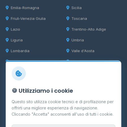
Emilia-Romagna
Sicilia
Friuli-Venezia Giulia
Toscana
Lazio
Trentino-Alto Adige
Liguria
Umbria
Lombardia
Valle d'Aosta
Marche
Veneto
Info
🍪 Utilizziamo i cookie
Cos'è il GPL
Questo sito utilizza cookie tecnici e di profilazione per
FAQ
offrirti una migliore esperienza di navigazione.
Contatti
Cliccando "Accetta" acconsenti all'uso di tutti i cookie.
Per gestori