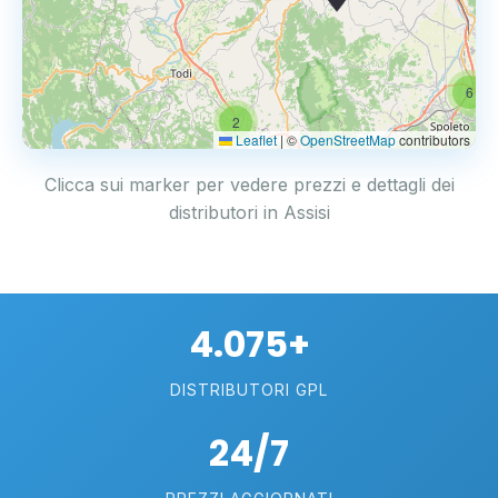
6
2
Leaflet
|
©
OpenStreetMap
contributors
Clicca sui marker per vedere prezzi e dettagli dei
distributori in Assisi
4.075+
DISTRIBUTORI GPL
24/7