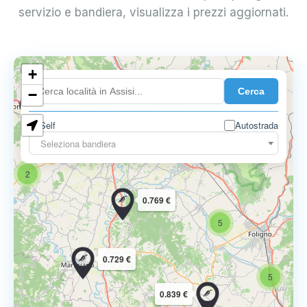
servizio e bandiera, visualizza i prezzi aggiornati.
3
+
Cerca
−
0.719 €
Self
Autostrada
12
Seleziona bandiera
7
2
0.769 €
5
0.729 €
5
0.839 €