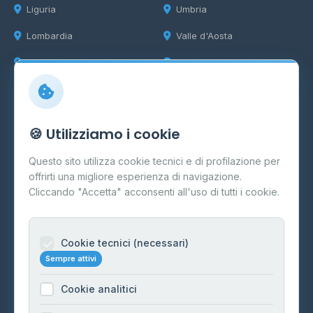
Liguria
Umbria
Lombardia
Valle d'Aosta
Marche
Veneto
Info
🍪 Utilizziamo i cookie
Cos'è il GPL
Questo sito utilizza cookie tecnici e di profilazione per
FAQ
offrirti una migliore esperienza di navigazione.
Contatti
Cliccando "Accetta" acconsenti all'uso di tutti i cookie.
Per gestori
Informazioni legali
Cookie tecnici (necessari)
Sempre attivi
Privacy Policy
Cookie analitici
Cookie Policy