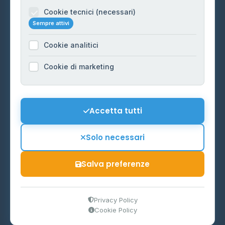
Informazioni legali
Cookie tecnici (necessari)
Sempre attivi
Privacy Policy
Cookie analitici
Cookie Policy
Preferenze Cookie
Cookie di marketing
Mappa del sito
Contattaci
Accetta tutti
info@distributori-gpl.it
Solo necessari
Salva preferenze
© 2026 - Distributori di GPL -
AF Project Software Agency
Carpi
P.IVA 03859300364
Privacy Policy
Cookie Policy
Dati forniti da
Ministero delle Imprese e del Made in Italy
-
Aggiornamento quotidiano