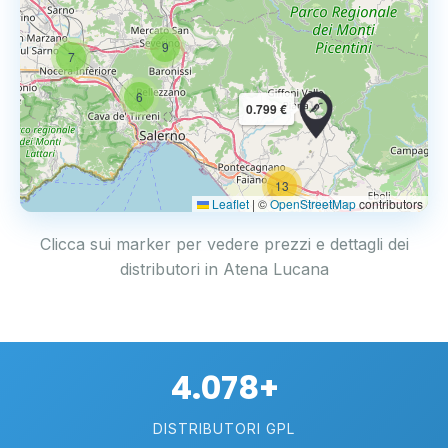
9
7
6
0.799 €
13
2
Leaflet
|
©
OpenStreetMap
contributors
Clicca sui marker per vedere prezzi e dettagli dei
distributori in Atena Lucana
4.078+
DISTRIBUTORI GPL