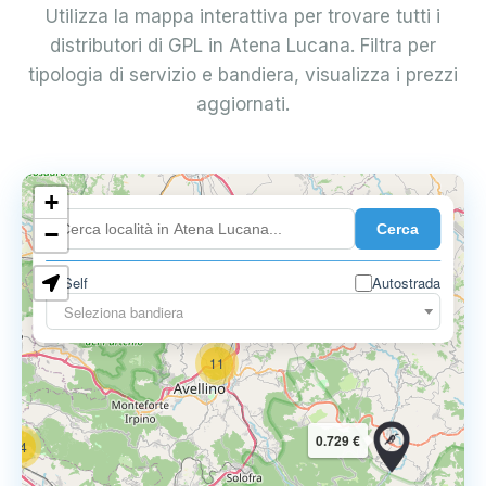
Utilizza la mappa interattiva per trovare tutti i
distributori di GPL in Atena Lucana. Filtra per
tipologia di servizio e bandiera, visualizza i prezzi
aggiornati.
6
+
0.699 €
Cerca
−
3
1
7
Self
Autostrada
Seleziona bandiera
11
0.729 €
14