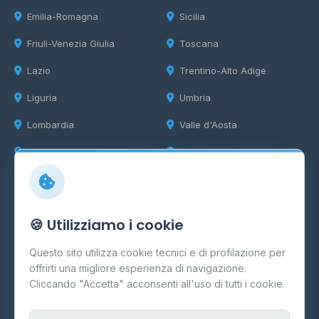
Emilia-Romagna
Sicilia
Friuli-Venezia Giulia
Toscana
Lazio
Trentino-Alto Adige
Liguria
Umbria
Lombardia
Valle d'Aosta
Marche
Veneto
Info
🍪 Utilizziamo i cookie
Cos'è il GPL
Questo sito utilizza cookie tecnici e di profilazione per
FAQ
offrirti una migliore esperienza di navigazione.
Contatti
Cliccando "Accetta" acconsenti all'uso di tutti i cookie.
Per gestori