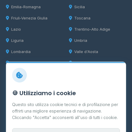
Emilia-Romagna
Sicilia
Friuli-Venezia Giulia
Toscana
Lazio
Trentino-Alto Adige
Liguria
Umbria
Lombardia
Valle d'Aosta
Marche
Veneto
Info
🍪 Utilizziamo i cookie
Cos'è il GPL
Questo sito utilizza cookie tecnici e di profilazione per
FAQ
offrirti una migliore esperienza di navigazione.
Contatti
Cliccando "Accetta" acconsenti all'uso di tutti i cookie.
Per gestori