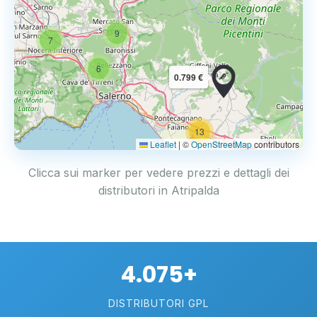
9
7
6
0.799 €
13
2
Leaflet
|
©
OpenStreetMap
contributors
Clicca sui marker per vedere prezzi e dettagli dei
distributori in Atripalda
4.075+
DISTRIBUTORI GPL