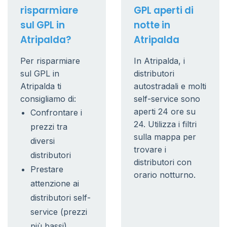
risparmiare
GPL aperti di
sul GPL in
notte in
Atripalda?
Atripalda
Per risparmiare
In Atripalda, i
sul GPL in
distributori
Atripalda ti
autostradali e molti
consigliamo di:
self-service sono
aperti 24 ore su
Confrontare i
24. Utilizza i filtri
prezzi tra
sulla mappa per
diversi
trovare i
distributori
distributori con
Prestare
orario notturno.
attenzione ai
distributori self-
service (prezzi
più bassi)