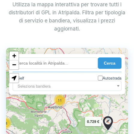
Utilizza la mappa interattiva per trovare tutti i
distributori di GPL in Atripalda. Filtra per tipologia
di servizio e bandiera, visualizza i prezzi
aggiornati.
6
+
0.699 €
Cerca
−
3
1
7
Self
Autostrada
Seleziona bandiera
11
0.729 €
14