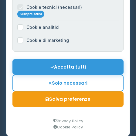
Informazioni legali
Cookie tecnici (necessari)
Sempre attivi
Privacy Policy
Cookie analitici
Cookie Policy
Preferenze Cookie
Cookie di marketing
Mappa del sito
Contattaci
Accetta tutti
info@distributori-gpl.it
Solo necessari
Salva preferenze
© 2026 - Distributori di GPL -
AF Project Software Agency
Carpi
P.IVA 03859300364
Privacy Policy
Cookie Policy
Dati forniti da
Ministero delle Imprese e del Made in Italy
-
Aggiornamento quotidiano