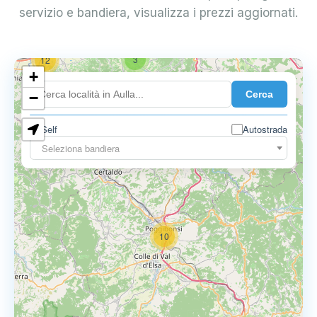
servizio e bandiera, visualizza i prezzi aggiornati.
3
12
+
Cerca
−
Self
Autostrada
3
3
Seleziona bandiera
10