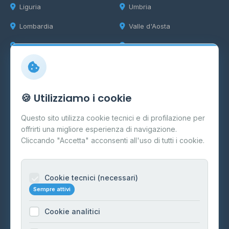
Liguria
Umbria
Lombardia
Valle d'Aosta
Marche
Veneto
Info
🍪 Utilizziamo i cookie
Cos'è il GPL
Questo sito utilizza cookie tecnici e di profilazione per
FAQ
offrirti una migliore esperienza di navigazione.
Contatti
Cliccando "Accetta" acconsenti all'uso di tutti i cookie.
Per gestori
Informazioni legali
Cookie tecnici (necessari)
Sempre attivi
Privacy Policy
Cookie analitici
Cookie Policy