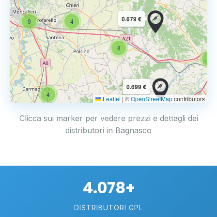
0.679 €
9
4
8
6
4
0.699 €
4
Leaflet
|
©
OpenStreetMap
contributors
Clicca sui marker per vedere prezzi e dettagli dei
distributori in Bagnasco
4.078+
DISTRIBUTORI GPL