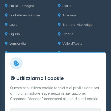
Emilia-Romagna
Sicilia
Friuli-Venezia Giulia
Toscana
Lazio
Trentino-Alto Adige
Liguria
Umbria
Lombardia
Valle d'Aosta
Marche
Veneto
Info
🍪 Utilizziamo i cookie
Cos'è il GPL
Questo sito utilizza cookie tecnici e di profilazione per
FAQ
offrirti una migliore esperienza di navigazione.
Contatti
Cliccando "Accetta" acconsenti all'uso di tutti i cookie.
Per gestori