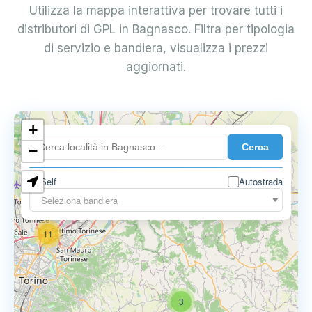
Utilizza la mappa interattiva per trovare tutti i
distributori di GPL in Bagnasco. Filtra per tipologia
di servizio e bandiera, visualizza i prezzi
aggiornati.
10
+
8
Cerca
−
3
Self
Autostrada
Seleziona bandiera
11
3