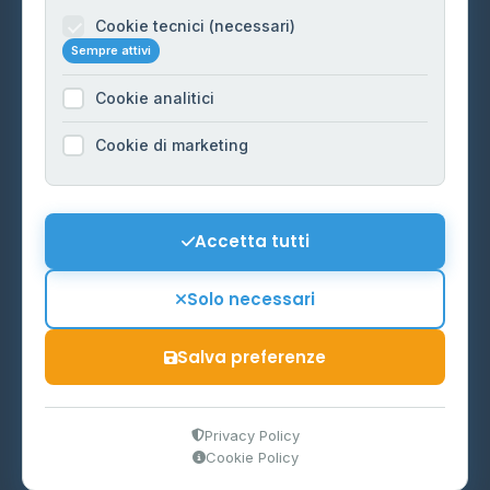
Informazioni legali
Cookie tecnici (necessari)
Sempre attivi
Privacy Policy
Cookie analitici
Cookie Policy
Preferenze Cookie
Cookie di marketing
Mappa del sito
Contattaci
Accetta tutti
info@distributori-gpl.it
Solo necessari
Salva preferenze
© 2026 - Distributori di GPL -
AF Project Software Agency
Carpi
P.IVA 03859300364
Privacy Policy
Cookie Policy
Dati forniti da
Ministero delle Imprese e del Made in Italy
-
Aggiornamento quotidiano