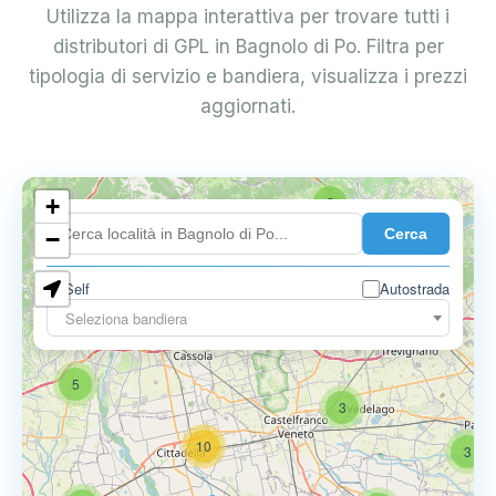
Utilizza la mappa interattiva per trovare tutti i
distributori di GPL in Bagnolo di Po. Filtra per
tipologia di servizio e bandiera, visualizza i prezzi
aggiornati.
+
2
Cerca
−
Self
Autostrada
Seleziona bandiera
5
6
9
5
3
10
3