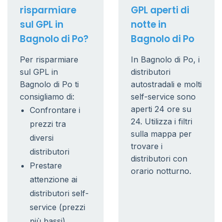
risparmiare
GPL aperti di
sul GPL in
notte in
Bagnolo di Po?
Bagnolo di Po
Per risparmiare
In Bagnolo di Po, i
sul GPL in
distributori
Bagnolo di Po ti
autostradali e molti
consigliamo di:
self-service sono
aperti 24 ore su
Confrontare i
24. Utilizza i filtri
prezzi tra
sulla mappa per
diversi
trovare i
distributori
distributori con
Prestare
orario notturno.
attenzione ai
distributori self-
service (prezzi
più bassi)