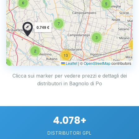
6
5
7
0.749 €
3
14
2
13
Leaflet
|
©
OpenStreetMap
contributors
4
17
Clicca sui marker per vedere prezzi e dettagli dei
distributori in Bagnolo di Po
4.078+
DISTRIBUTORI GPL