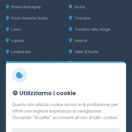
Emilia-Romagna
Sicilia
Friuli-Venezia Giulia
Toscana
Lazio
Trentino-Alto Adige
Liguria
Umbria
Lombardia
Valle d'Aosta
Marche
Veneto
Info
🍪 Utilizziamo i cookie
Cos'è il GPL
Questo sito utilizza cookie tecnici e di profilazione per
FAQ
offrirti una migliore esperienza di navigazione.
Contatti
Cliccando "Accetta" acconsenti all'uso di tutti i cookie.
Per gestori