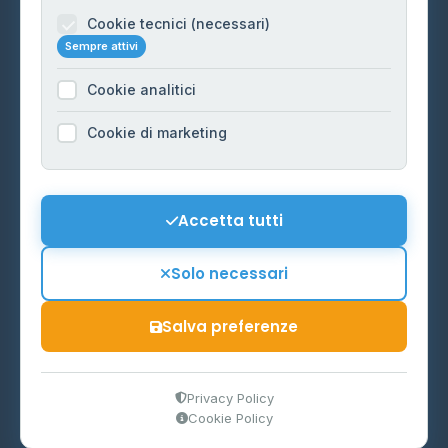
Informazioni legali
Cookie tecnici (necessari)
Sempre attivi
Privacy Policy
Cookie analitici
Cookie Policy
Preferenze Cookie
Cookie di marketing
Mappa del sito
Contattaci
Accetta tutti
info@distributori-gpl.it
Solo necessari
Salva preferenze
© 2026 - Distributori di GPL -
AF Project Software Agency
Carpi
P.IVA 03859300364
Privacy Policy
Cookie Policy
Dati forniti da
Ministero delle Imprese e del Made in Italy
-
Aggiornamento quotidiano