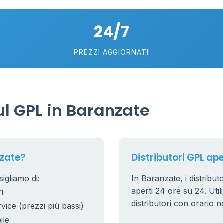
5
24/7
PREZZI AGGIORNATI
l GPL in Baranzate
nzate?
Distributori GPL ape
igliamo di:
In Baranzate, i distribut
aperti 24 ore su 24. Utili
i
distributori con orario n
rvice (prezzi più bassi)
ile