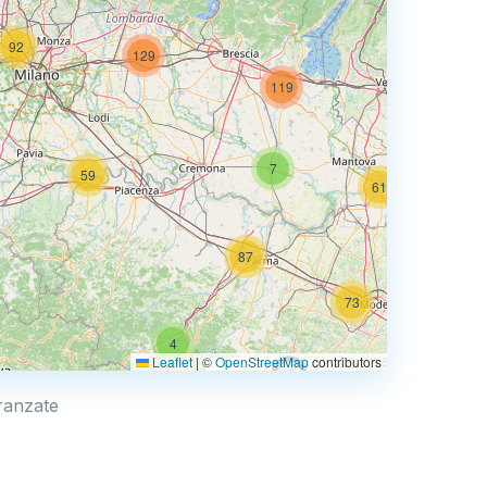
92
129
74
119
7
59
61
87
73
4
67
Leaflet
|
©
OpenStreetMap
contributors
0.769 €
aranzate
4
2
30