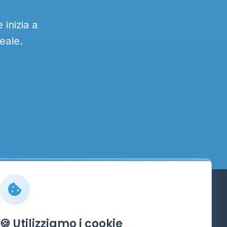
 inizia a
eale.
Info
🍪 Utilizziamo i cookie