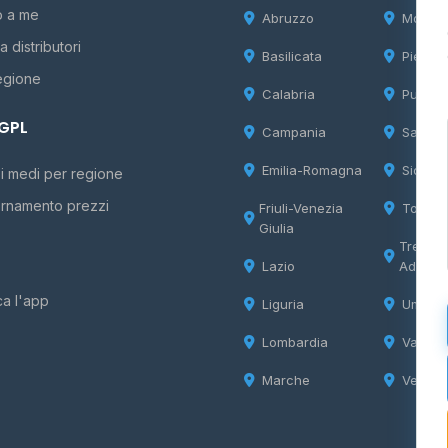
o a me
Abruzzo
Molise
 distributori
Basilicata
Piemon
egione
Calabria
Puglia
 GPL
Campania
Sardeg
Emilia-Romagna
Sicilia
i medi per regione
rnamento prezzi
Friuli-Venezia
Tosca
Giulia
Trentin
Lazio
Adige
ca l'app
Liguria
Umbria
Lombardia
Valle d
Marche
Veneto