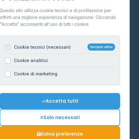
Cos'è il GPL
Questo sito utilizza cookie tecnici e di profilazione per
FAQ
offrirti una migliore esperienza di navigazione. Cliccando
te
"Accetta" acconsenti all'uso di tutti i cookie.
Contatti
Per gestori
na
Cookie tecnici (necessari)
Sempre attivi
Informazioni legali
Cookie analitici
Privacy Policy
na
Cookie di marketing
Cookie Policy
o-Alto
Preferenze Cookie
Mappa del sito
Accetta tutti
'Aosta
Contattaci
Solo necessari
info@distributori-gpl.it
Salva preferenze