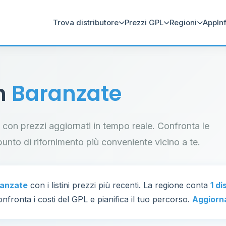
Trova distributore
Prezzi GPL
Regioni
App
In
in
Baranzate
te con prezzi aggiornati in tempo reale. Confronta le
il punto di rifornimento più conveniente vicino a te.
anzate
con i listini prezzi più recenti. La regione conta
1 di
nfronta i costi del GPL e pianifica il tuo percorso.
Aggiorn