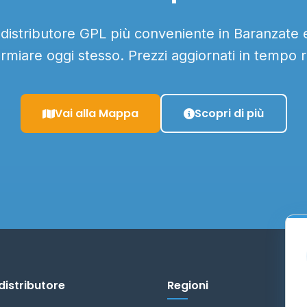
 distributore GPL più conveniente in Baranzate e
armiare oggi stesso. Prezzi aggiornati in tempo r
Vai alla Mappa
Scopri di più
distributore
Regioni