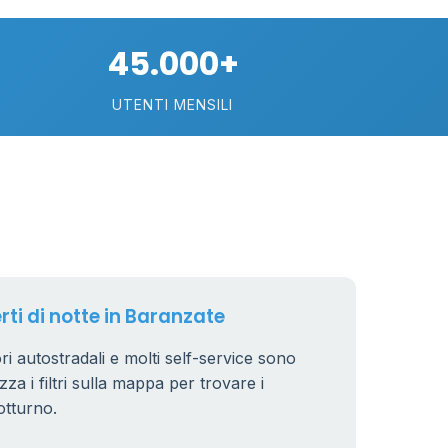
74
45.000+
113
UTENTI MENSILI
21
11
26
rti di notte in Baranzate
ori autostradali e molti self-service sono
zza i filtri sulla mappa per trovare i
8
otturno.