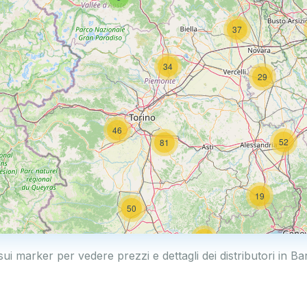
37
34
29
46
52
81
19
50
19
sui marker per vedere prezzi e dettagli dei distributori in B
2