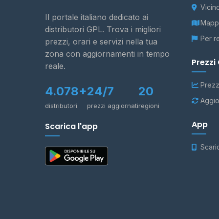
Vicin
Il portale italiano dedicato ai
Mappa
distributori GPL. Trova i migliori
Per r
prezzi, orari e servizi nella tua
zona con aggiornamenti in tempo
Prezzi
reale.
Prezz
4.078+
24/7
20
Aggio
distributori
prezzi aggiornati
regioni
App
Scarica l'app
Scari