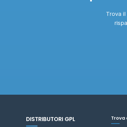
Trova il
risp
Trova 
DISTRIBUTORI GPL