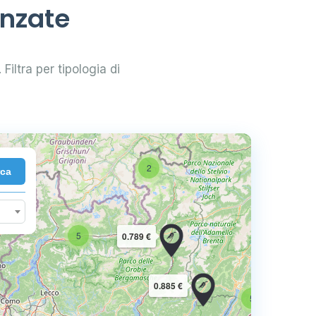
anzate
 Filtra per tipologia di
2
rca
10
5
0.789 €
16
0.885 €
5