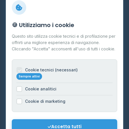
Info
🍪 Utilizziamo i cookie
Cos'è il GPL
Questo sito utilizza cookie tecnici e di profilazione per
FAQ
offrirti una migliore esperienza di navigazione.
Contatti
Cliccando "Accetta" acconsenti all'uso di tutti i cookie.
Per gestori
Informazioni legali
Cookie tecnici (necessari)
Sempre attivi
Privacy Policy
Cookie analitici
Cookie Policy
Preferenze Cookie
Cookie di marketing
Mappa del sito
Contattaci
Accetta tutti