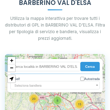
BARBERINO VAL D'ELSA
Utilizza la mappa interattiva per trovare tutti i
distributori di GPL in BARBERINO VAL D'ELSA. Filtra
per tipologia di servizio e bandiera, visualizza i
prezzi aggiornati.
+
2
18
2
Cerca
−
0.795 €
2
Self
Autostrada
0.699 €
Seleziona bandiera
20
6
15