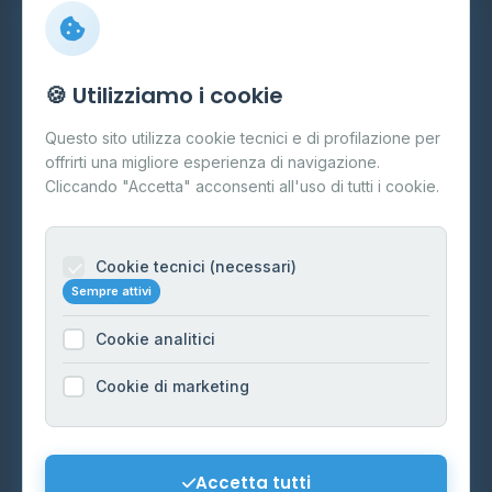
Info
🍪 Utilizziamo i cookie
Cos'è il GPL
Questo sito utilizza cookie tecnici e di profilazione per
FAQ
offrirti una migliore esperienza di navigazione.
Contatti
Cliccando "Accetta" acconsenti all'uso di tutti i cookie.
Per gestori
Informazioni legali
Cookie tecnici (necessari)
Sempre attivi
Privacy Policy
Cookie analitici
Cookie Policy
Preferenze Cookie
Cookie di marketing
Mappa del sito
Contattaci
Accetta tutti