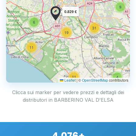
9
0.829 €
6
31
19
11
11
4
Leaflet
|
©
OpenStreetMap
contributors
Clicca sui marker per vedere prezzi e dettagli dei
distributori in BARBERINO VAL D'ELSA
4.076+