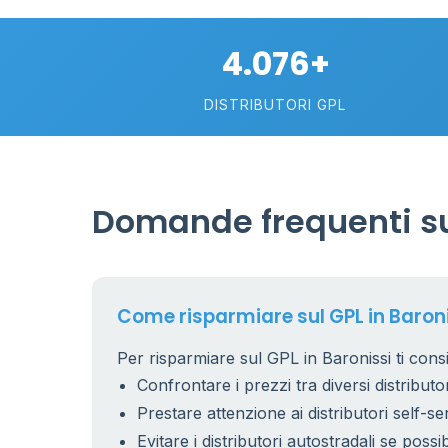
4.076+
DISTRIBUTORI GPL
Domande frequenti sul
26
1
17
Come risparmiare sul GPL in Baron
Per risparmiare sul GPL in Baronissi ti consi
9
Confrontare i prezzi tra diversi distributor
Prestare attenzione ai distributori self-se
Evitare i distributori autostradali se possib