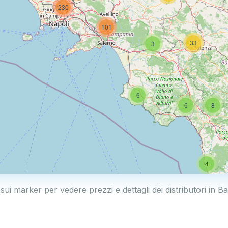
230
101
33
3
6
6
8
4
 sui marker per vedere prezzi e dettagli dei distributori in Ba