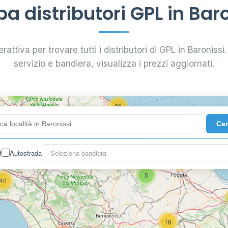
a distributori GPL in Baro
0.799 €
24
rattiva per trovare tutti i distributori di GPL in Baronissi. 
servizio e bandiera, visualizza i prezzi aggiornati.
64
7
26
Ce
14
f
Autostrada
Seleziona bandiera
16
26
5
40
18