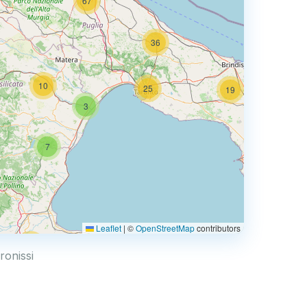
67
36
10
25
19
3
66
7
3
Leaflet
|
©
OpenStreetMap
contributors
44
ronissi
6