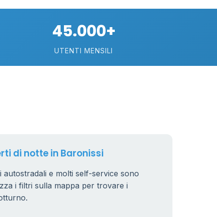
10
45.000+
22
UTENTI MENSILI
2
15
rti di notte in Baronissi
ri autostradali e molti self-service sono
zza i filtri sulla mappa per trovare i
otturno.