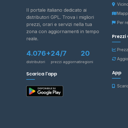
Vicin
Il portale italiano dedicato ai
Mappa
distributori GPL. Trova i migliori
Per r
prezzi, orari e servizi nella tua
zona con aggiornamenti in tempo
Prezzi
reale.
Prezz
4.076+
24/7
20
Aggio
distributori
prezzi aggiornati
regioni
App
Scarica l'app
Scari