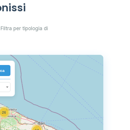
nissi
Filtra per tipologia di
2
rca
26