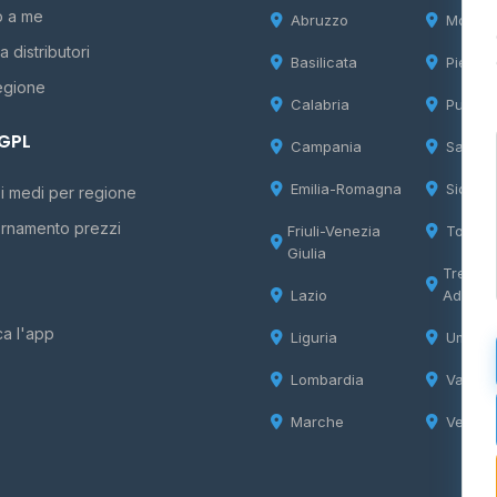
o a me
Abruzzo
Molise
 distributori
Basilicata
Piemon
egione
Calabria
Puglia
 GPL
Campania
Sardeg
Emilia-Romagna
Sicilia
i medi per regione
rnamento prezzi
Friuli-Venezia
Tosca
Giulia
Trentin
Lazio
Adige
ca l'app
Liguria
Umbria
Lombardia
Valle d
Marche
Veneto