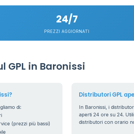
24/7
PREZZI AGGIORNATI
6
0.991 €
 GPL in Baronissi
20
7
5
issi?
Distributori GPL ape
gliamo di:
In Baronissi, i distributo
53
6
aperti 24 ore su 24. Utili
i
22
distributori con orario n
rvice (prezzi più bassi)
5
ile