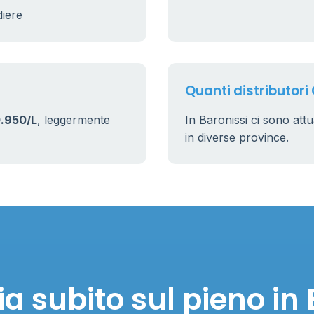
diere
9
22
Quanti distributori 
.950/L
, leggermente
In Baronissi ci sono at
in diverse province.
a subito sul pieno in 