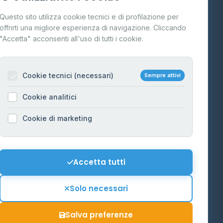
Cos'è il GPL
Questo sito utilizza cookie tecnici e di profilazione per
FAQ
offrirti una migliore esperienza di navigazione. Cliccando
te
"Accetta" acconsenti all'uso di tutti i cookie.
Contatti
Per gestori
na
Cookie tecnici (necessari)
Sempre attivi
Informazioni legali
Cookie analitici
Privacy Policy
na
Cookie di marketing
Cookie Policy
o-Alto
Preferenze Cookie
Mappa del sito
Accetta tutti
'Aosta
Contattaci
Solo necessari
info@distributori-gpl.it
Salva preferenze