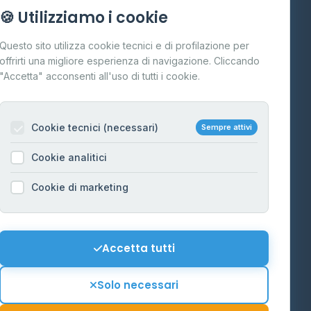
Info
🍪 Utilizziamo i cookie
Cos'è il GPL
Questo sito utilizza cookie tecnici e di profilazione per
FAQ
offrirti una migliore esperienza di navigazione. Cliccando
te
"Accetta" acconsenti all'uso di tutti i cookie.
Contatti
Per gestori
na
Cookie tecnici (necessari)
Sempre attivi
Informazioni legali
Cookie analitici
Privacy Policy
na
Cookie di marketing
Cookie Policy
o-Alto
Preferenze Cookie
Mappa del sito
Accetta tutti
'Aosta
Contattaci
Solo necessari
info@distributori-gpl.it