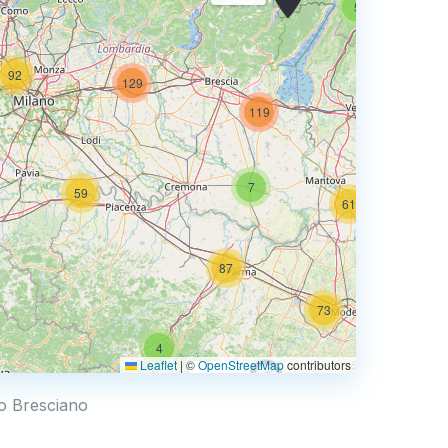
5
92
129
74
119
7
59
61
87
73
4
68
Leaflet
|
©
OpenStreetMap
contributors
0.769 €
no Bresciano
4
2