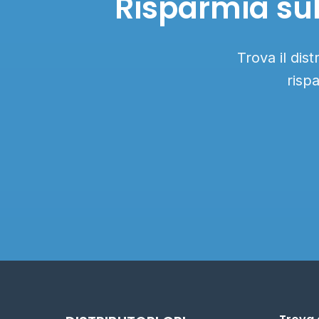
Risparmia sub
Trova il dis
risp