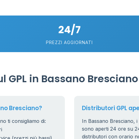
2
5
24/7
PREZZI AGGIORNATI
l GPL in Bassano Bresciano
ano Bresciano?
Distributori GPL ap
o ti consigliamo di:
In Bassano Bresciano, i d
sono aperti 24 ore su 24.
i
distributori con orario n
rvice (prezzi più bassi)