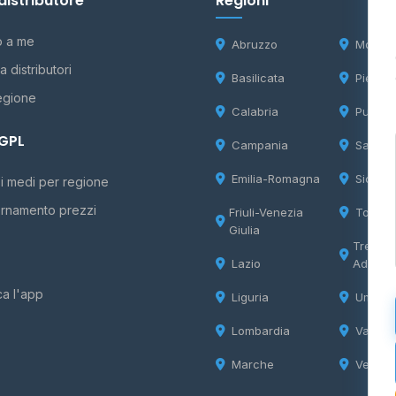
distributore
Regioni
o a me
Abruzzo
Molise
 distributori
Basilicata
Piemon
egione
Calabria
Puglia
 GPL
Campania
Sardeg
Emilia-Romagna
Sicilia
i medi per regione
rnamento prezzi
Friuli-Venezia
Tosca
Giulia
Trentin
Lazio
Adige
ca l'app
Liguria
Umbria
Lombardia
Valle d
Marche
Veneto