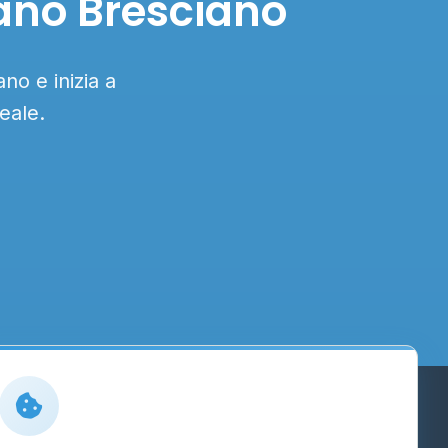
sano Bresciano
no e inizia a
eale.