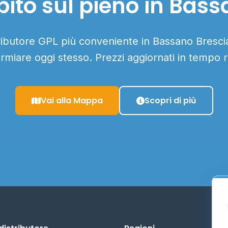
ito sul pieno in Bas
tributore GPL più conveniente in Bassano Brescia
armiare oggi stesso. Prezzi aggiornati in tempo r
Vai alla Mappa
Scopri di più