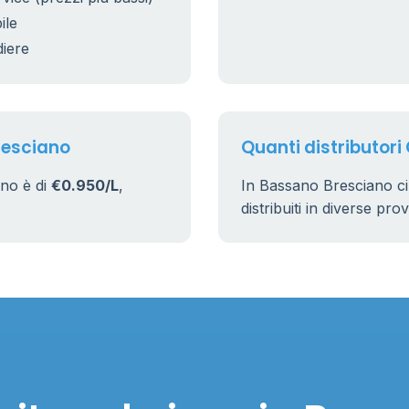
ile
diere
resciano
Quanti distributori
ano è di
€0.950/L
,
In Bassano Bresciano c
distribuiti in diverse pro