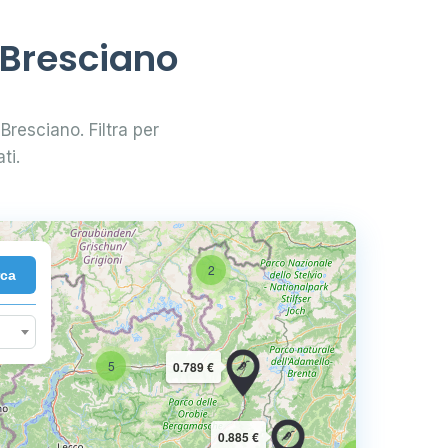
 Bresciano
 Bresciano. Filtra per
ti.
2
rca
10
5
0.789 €
16
0.885 €