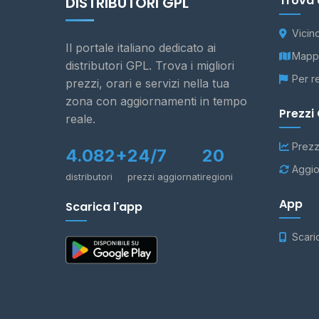
Trova 
DISTRIBUTORI GPL
Vicin
Il portale italiano dedicato ai
Mappa
distributori GPL. Trova i migliori
Per r
prezzi, orari e servizi nella tua
zona con aggiornamenti in tempo
Prezzi
reale.
Prezz
4.082+
24/7
20
Aggio
distributori
prezzi aggiornati
regioni
App
Scarica l'app
Scari