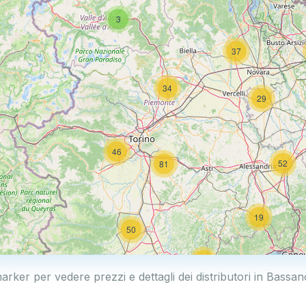
3
37
34
29
46
52
81
19
50
19
marker per vedere prezzi e dettagli dei distributori in Bassa