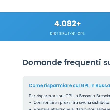
4.082+
DISTRIBUTORI GPL
Domande frequenti su
Come risparmiare sul GPL in Bass
Per risparmiare sul GPL in Bassano Brescian
Confrontare i prezzi tra diversi distributor
Prestare attenzione ai distributori self-se