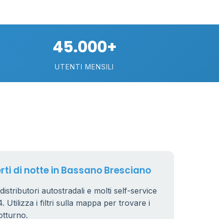
30
74
45.000+
113
UTENTI MENSILI
21
11
26
erti di notte in Bassano Bresciano
istributori autostradali e molti self-service
 Utilizza i filtri sulla mappa per trovare i
8
otturno.