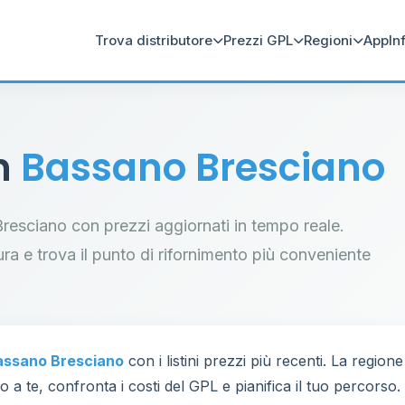
Trova distributore
Prezzi GPL
Regioni
App
In
in
Bassano Bresciano
 Bresciano con prezzi aggiornati in tempo reale.
tura e trova il punto di rifornimento più conveniente
assano Bresciano
con i listini prezzi più recenti. La regio
 a te, confronta i costi del GPL e pianifica il tuo percorso.