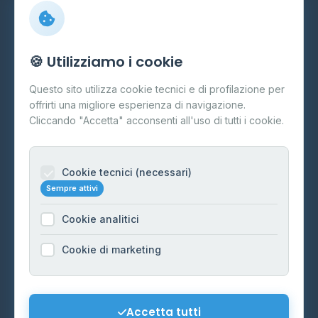
Info
🍪 Utilizziamo i cookie
Cos'è il GPL
Questo sito utilizza cookie tecnici e di profilazione per
FAQ
offrirti una migliore esperienza di navigazione.
Contatti
Cliccando "Accetta" acconsenti all'uso di tutti i cookie.
Per gestori
Informazioni legali
Cookie tecnici (necessari)
Sempre attivi
Privacy Policy
Cookie analitici
Cookie Policy
Preferenze Cookie
Cookie di marketing
Mappa del sito
Contattaci
Accetta tutti