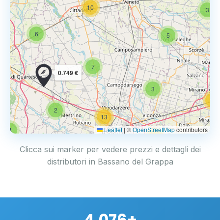
10
3
6
5
7
0.749 €
3
14
2
13
Leaflet
|
©
OpenStreetMap
contributors
4
17
Clicca sui marker per vedere prezzi e dettagli dei
distributori in Bassano del Grappa
4.076+