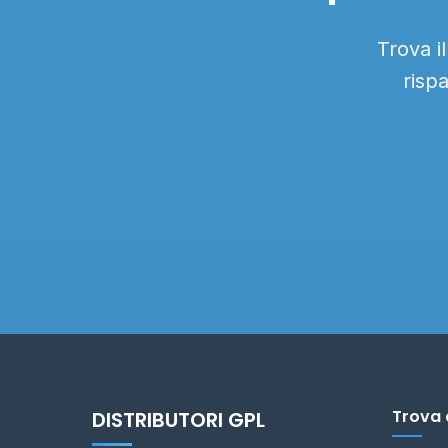
Trova i
risp
Trova 
DISTRIBUTORI GPL