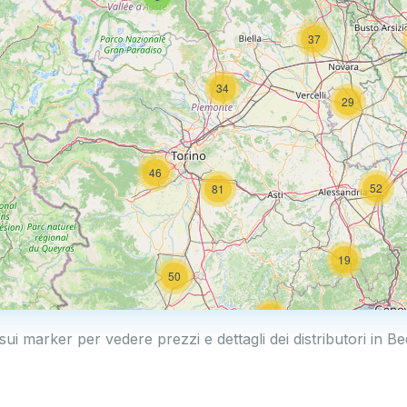
37
34
29
46
52
81
19
50
19
sui marker per vedere prezzi e dettagli dei distributori in B
2