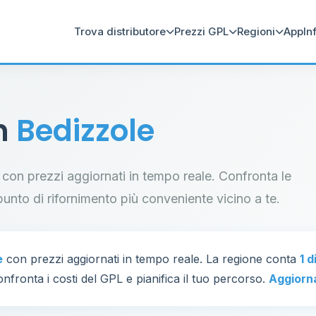
Trova distributore
Prezzi GPL
Regioni
App
In
in
Bedizzole
le con prezzi aggiornati in tempo reale. Confronta le
il punto di rifornimento più conveniente vicino a te.
e
con prezzi aggiornati in tempo reale. La regione conta
1 d
nfronta i costi del GPL e pianifica il tuo percorso.
Aggiorn