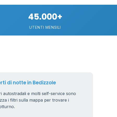
74
45.000+
113
UTENTI MENSILI
21
11
26
rti di notte in Bedizzole
ori autostradali e molti self-service sono
zza i filtri sulla mappa per trovare i
8
otturno.