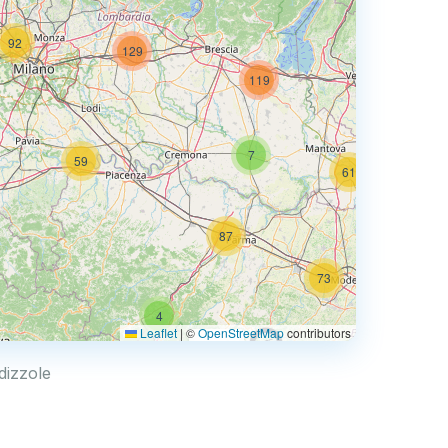
92
129
74
119
7
59
61
87
73
4
68
Leaflet
|
©
OpenStreetMap
contributors
0.769 €
edizzole
4
2
30