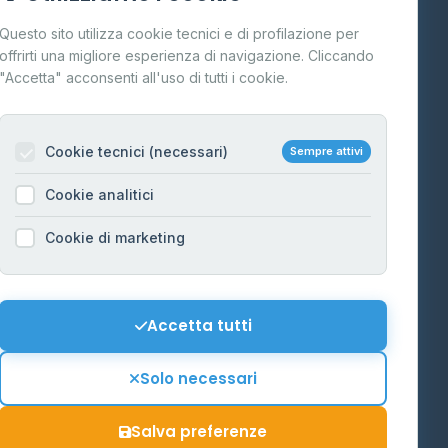
Cos'è il GPL
Questo sito utilizza cookie tecnici e di profilazione per
FAQ
offrirti una migliore esperienza di navigazione. Cliccando
te
"Accetta" acconsenti all'uso di tutti i cookie.
Contatti
Per gestori
na
Cookie tecnici (necessari)
Sempre attivi
Informazioni legali
Cookie analitici
Privacy Policy
na
Cookie di marketing
Cookie Policy
o-Alto
Preferenze Cookie
Mappa del sito
Accetta tutti
'Aosta
Contattaci
Solo necessari
info@distributori-gpl.it
Salva preferenze