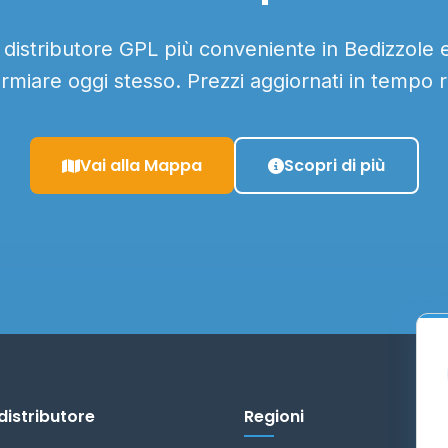
l distributore GPL più conveniente in Bedizzole e 
armiare oggi stesso. Prezzi aggiornati in tempo r
Vai alla Mappa
Scopri di più
distributore
Regioni