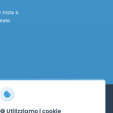
inizia a
eale.
Info
🍪 Utilizziamo i cookie