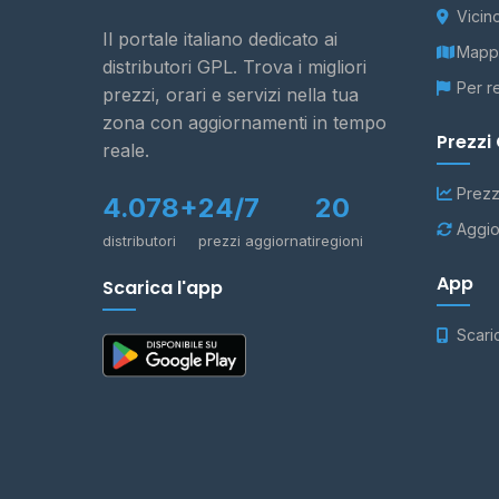
Vicin
Il portale italiano dedicato ai
Mappa
distributori GPL. Trova i migliori
Per r
prezzi, orari e servizi nella tua
zona con aggiornamenti in tempo
Prezzi
reale.
Prezz
4.078+
24/7
20
Aggio
distributori
prezzi aggiornati
regioni
App
Scarica l'app
Scari