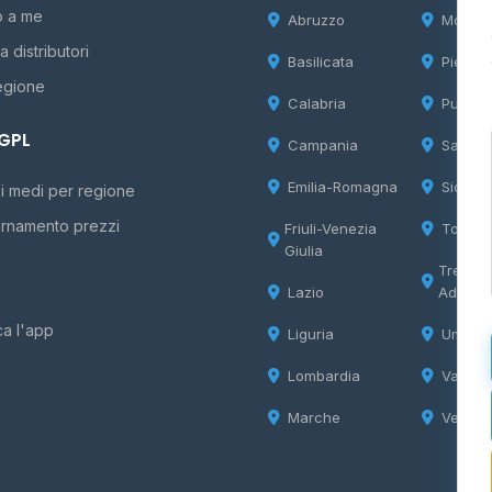
o a me
Abruzzo
Molise
 distributori
Basilicata
Piemon
egione
Calabria
Puglia
 GPL
Campania
Sardeg
Emilia-Romagna
Sicilia
i medi per regione
rnamento prezzi
Friuli-Venezia
Tosca
Giulia
Trentin
Lazio
Adige
ca l'app
Liguria
Umbria
Lombardia
Valle d
Marche
Veneto