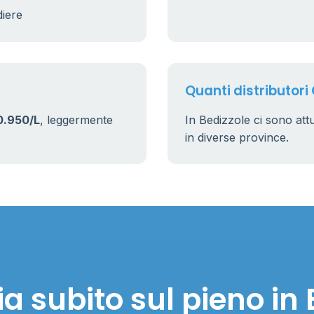
diere
Quanti distributori 
0.950/L
, leggermente
In Bedizzole ci sono at
in diverse province.
a subito sul pieno in 