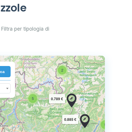
zzole
Filtra per tipologia di
2
rca
10
5
0.789 €
16
0.885 €
5