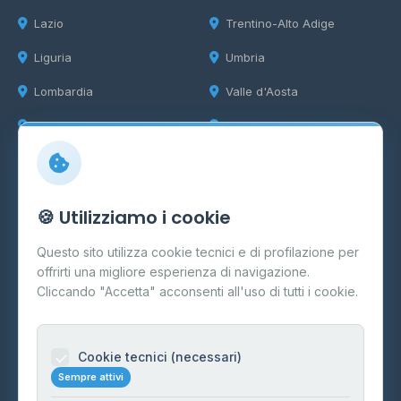
Lazio
Trentino-Alto Adige
Liguria
Umbria
Lombardia
Valle d'Aosta
Marche
Veneto
Info
🍪 Utilizziamo i cookie
Cos'è il GPL
Questo sito utilizza cookie tecnici e di profilazione per
FAQ
offrirti una migliore esperienza di navigazione.
Contatti
Cliccando "Accetta" acconsenti all'uso di tutti i cookie.
Per gestori
Informazioni legali
Cookie tecnici (necessari)
Sempre attivi
Privacy Policy