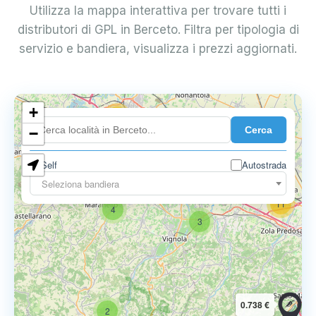
Utilizza la mappa interattiva per trovare tutti i
distributori di GPL in Berceto. Filtra per tipologia di
servizio e bandiera, visualizza i prezzi aggiornati.
+
18
Cerca
7
−
Self
Autostrada
9
11
Seleziona bandiera
11
4
3
0.738 €
2