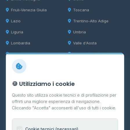
Friuli-Venezia Giulia
Toscana
Lazio
Trentino-Alto Adige
Liguria
Umbria
Lombardia
Valle d'Aosta
Marche
Veneto
Info
🍪 Utilizziamo i cookie
Cos'è il GPL
Questo sito utilizza cookie tecnici e di profilazione per
FAQ
offrirti una migliore esperienza di navigazione.
Contatti
Cliccando "Accetta" acconsenti all'uso di tutti i cookie.
Per gestori
Informazioni legali
Cookie tecnici (necessari)