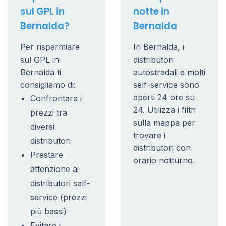
sul GPL in
notte in
Bernalda?
Bernalda
Per risparmiare
In Bernalda, i
sul GPL in
distributori
Bernalda ti
autostradali e molti
consigliamo di:
self-service sono
aperti 24 ore su
Confrontare i
24. Utilizza i filtri
prezzi tra
sulla mappa per
diversi
trovare i
distributori
distributori con
Prestare
orario notturno.
attenzione ai
distributori self-
service (prezzi
più bassi)
Evitare i