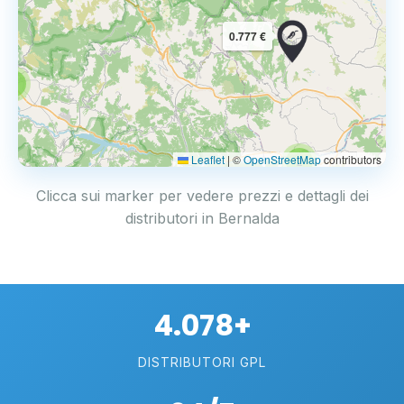
0.777 €
3
Leaflet
|
©
OpenStreetMap
contributors
2
Clicca sui marker per vedere prezzi e dettagli dei
distributori in Bernalda
4.078+
DISTRIBUTORI GPL