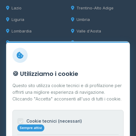
Lazio
Trentino-Alto Adige
Liguria
Umbria
Lombardia
Valle d'Aosta
Marche
Veneto
Info
🍪 Utilizziamo i cookie
Cos'è il GPL
Questo sito utilizza cookie tecnici e di profilazione per
FAQ
offrirti una migliore esperienza di navigazione.
Contatti
Cliccando "Accetta" acconsenti all'uso di tutti i cookie.
Per gestori
Informazioni legali
Cookie tecnici (necessari)
Sempre attivi
Privacy Policy