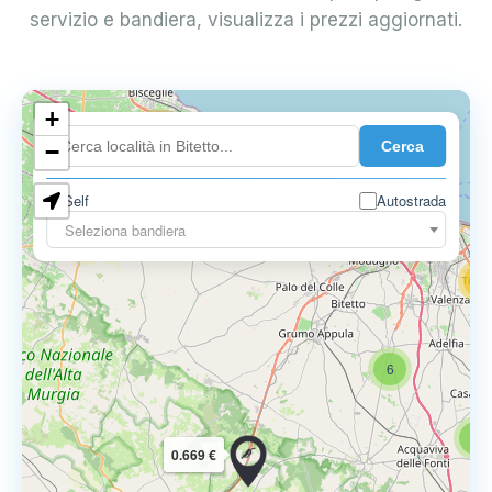
servizio e bandiera, visualizza i prezzi aggiornati.
+
4
Cerca
−
3
0.729 €
Self
Autostrada
3
Seleziona bandiera
13
16
6
6
0.669 €