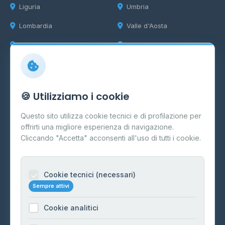
Liguria
Umbria
Lombardia
Valle d'Aosta
Marche
Veneto
Info
🍪 Utilizziamo i cookie
Cos'è il GPL
Questo sito utilizza cookie tecnici e di profilazione per
FAQ
offrirti una migliore esperienza di navigazione.
Contatti
Cliccando "Accetta" acconsenti all'uso di tutti i cookie.
Per gestori
Informazioni legali
Cookie tecnici (necessari)
Sempre attivi
Privacy Policy
Cookie analitici
Cookie Policy