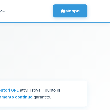
Mappa
fo
ibutori GPL
attivi Trova il punto di
amento continuo
garantito.