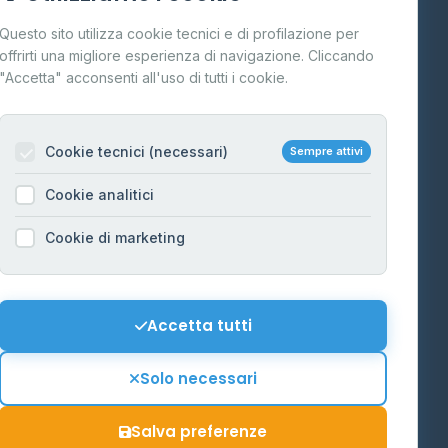
Cos'è il GPL
Questo sito utilizza cookie tecnici e di profilazione per
FAQ
offrirti una migliore esperienza di navigazione. Cliccando
te
"Accetta" acconsenti all'uso di tutti i cookie.
Contatti
Per gestori
na
Cookie tecnici (necessari)
Sempre attivi
Informazioni legali
Cookie analitici
Privacy Policy
na
Cookie di marketing
Cookie Policy
o-Alto
Preferenze Cookie
Mappa del sito
Accetta tutti
'Aosta
Contattaci
Solo necessari
info@distributori-gpl.it
Salva preferenze