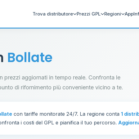
Trova distributore
Prezzi GPL
Regioni
App
In
in
Bollate
con prezzi aggiornati in tempo reale. Confronta le
il punto di rifornimento più conveniente vicino a te.
llate
con tariffe monitorate 24/7. La regione conta
1 distr
nfronta i costi del GPL e pianifica il tuo percorso.
Aggiorn