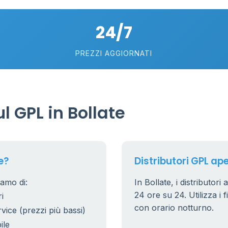
5
24/7
PREZZI AGGIORNATI
 GPL in Bollate
e?
Distributori GPL aper
iamo di:
In Bollate, i distributori
24 ore su 24. Utilizza i f
i
con orario notturno.
rvice (prezzi più bassi)
ile