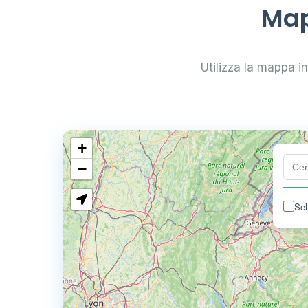
Map
Utilizza la mappa int
+
−
Sel