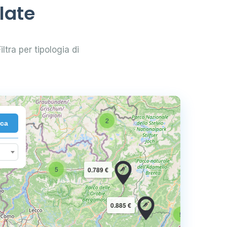
late
iltra per tipologia di
2
rca
10
5
0.789 €
16
0.885 €
5