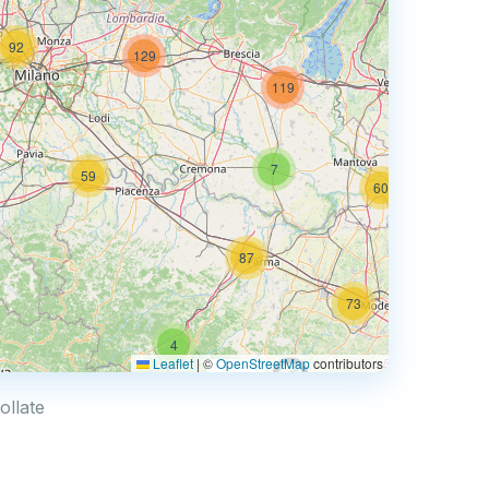
92
129
73
119
7
59
60
87
73
4
68
Leaflet
|
©
OpenStreetMap
contributors
0.769 €
ollate
4
2
30