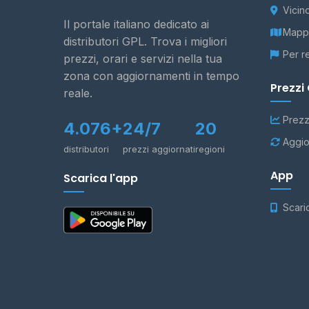
Vicin
Il portale italiano dedicato ai
Mappa
distributori GPL. Trova i migliori
Per r
prezzi, orari e servizi nella tua
zona con aggiornamenti in tempo
Prezzi
reale.
Prezz
4.076+
24/7
20
Aggio
distributori
prezzi aggiornati
regioni
App
Scarica l'app
Scari