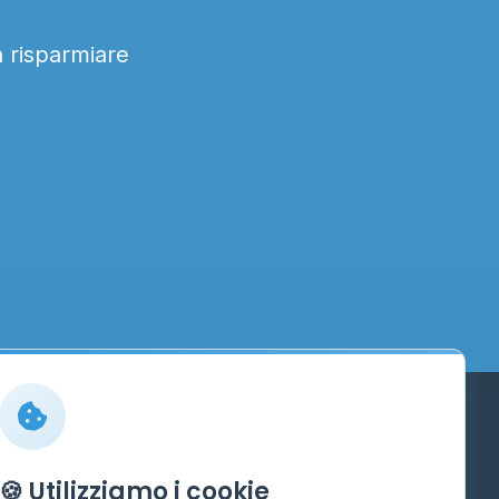
a risparmiare
Info
🍪 Utilizziamo i cookie