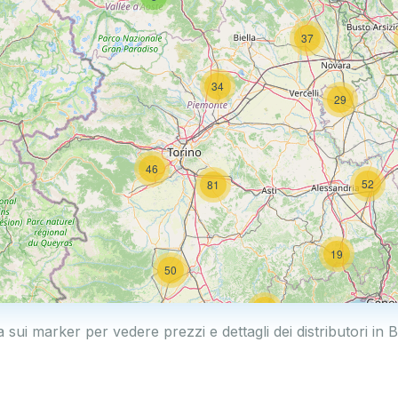
37
34
29
46
52
81
19
50
19
a sui marker per vedere prezzi e dettagli dei distributori in B
2