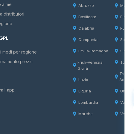
o a me
Abruzzo
Molise
 distributori
Basilicata
Piemon
egione
Calabria
Puglia
 GPL
Campania
Sardeg
Emilia-Romagna
Sicilia
i medi per regione
rnamento prezzi
Friuli-Venezia
Tosca
Giulia
Trentin
Lazio
Adige
ca l'app
Liguria
Umbria
Lombardia
Valle d
Marche
Veneto