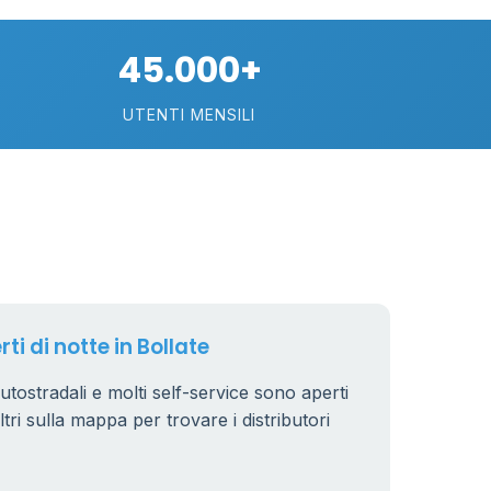
75
45.000+
113
UTENTI MENSILI
21
11
26
ti di notte in Bollate
 autostradali e molti self-service sono aperti
iltri sulla mappa per trovare i distributori
8