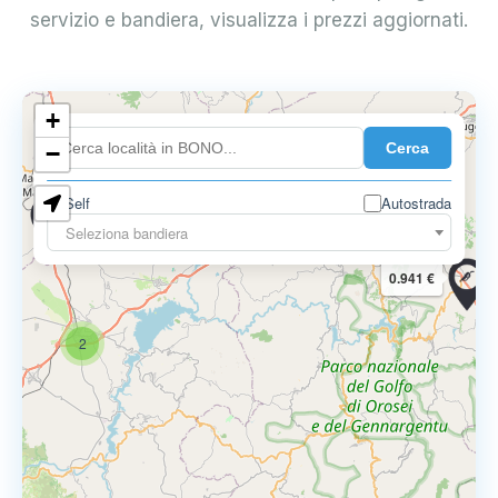
servizio e bandiera, visualizza i prezzi aggiornati.
+
3
0.900 €
Cerca
−
Self
Autostrada
0.899 €
0.879 €
Seleziona bandiera
0.941 €
2