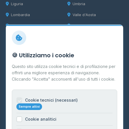
Liguria
Umbria
Lombardia
Valle d'Aosta
Marche
Veneto
Info
🍪 Utilizziamo i cookie
Cos'è il GPL
Questo sito utilizza cookie tecnici e di profilazione per
FAQ
offrirti una migliore esperienza di navigazione.
Contatti
Cliccando "Accetta" acconsenti all'uso di tutti i cookie.
Per gestori
Informazioni legali
Cookie tecnici (necessari)
Sempre attivi
Privacy Policy
Cookie analitici
Cookie Policy