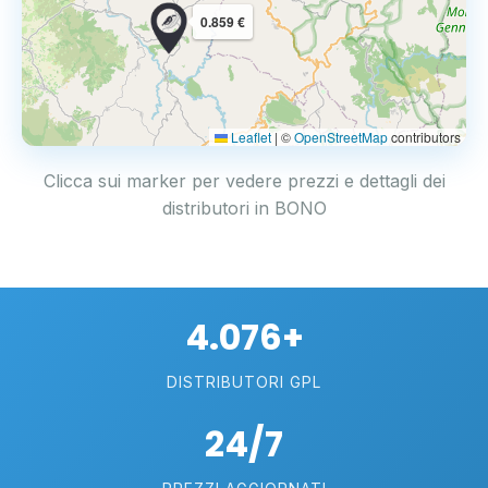
0.859 €
Leaflet
|
©
OpenStreetMap
contributors
Clicca sui marker per vedere prezzi e dettagli dei
distributori in BONO
4.076+
DISTRIBUTORI GPL
24/7