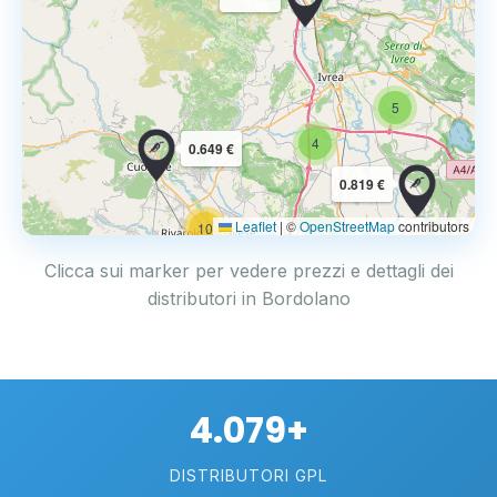
5
4
0.649 €
0.819 €
Leaflet
|
©
OpenStreetMap
contributors
10
Clicca sui marker per vedere prezzi e dettagli dei
distributori in Bordolano
4.079+
DISTRIBUTORI GPL