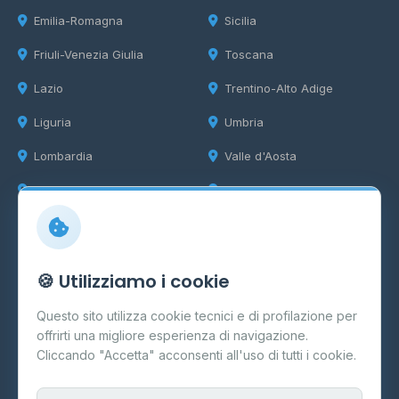
Emilia-Romagna
Sicilia
Friuli-Venezia Giulia
Toscana
Lazio
Trentino-Alto Adige
Liguria
Umbria
Lombardia
Valle d'Aosta
Marche
Veneto
Info
🍪 Utilizziamo i cookie
Cos'è il GPL
Questo sito utilizza cookie tecnici e di profilazione per
FAQ
offrirti una migliore esperienza di navigazione.
Contatti
Cliccando "Accetta" acconsenti all'uso di tutti i cookie.
Per gestori