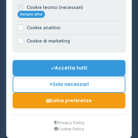
Informazioni legali
Cookie tecnici (necessari)
Sempre attivi
Privacy Policy
Cookie analitici
Cookie Policy
Preferenze Cookie
Cookie di marketing
Mappa del sito
Contattaci
Accetta tutti
info@distributori-gpl.it
Solo necessari
Salva preferenze
© 2026 - Distributori di GPL -
AF Project Software Agency
Carpi
P.IVA 03859300364
Privacy Policy
Cookie Policy
Dati forniti da
Ministero delle Imprese e del Made in Italy
-
Aggiornamento quotidiano