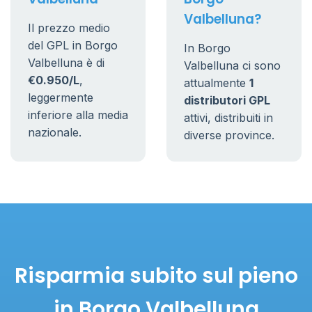
Valbelluna?
Il prezzo medio
del GPL in Borgo
In Borgo
Valbelluna è di
Valbelluna ci sono
€0.950/L
,
attualmente
1
leggermente
distributori GPL
inferiore alla media
attivi, distribuiti in
nazionale.
diverse province.
Risparmia subito sul pieno
in Borgo Valbelluna