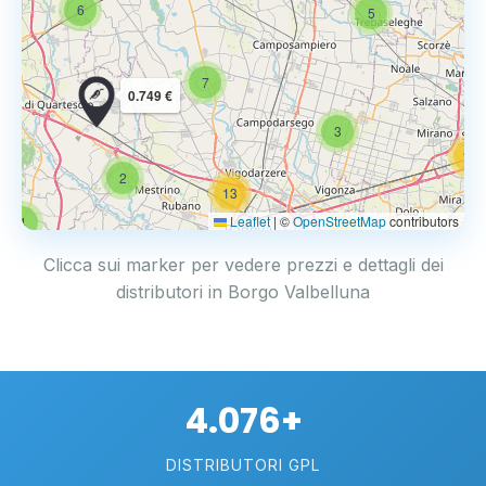
6
5
7
0.749 €
3
14
2
13
Leaflet
|
©
OpenStreetMap
contributors
4
17
Clicca sui marker per vedere prezzi e dettagli dei
distributori in Borgo Valbelluna
4.076+
DISTRIBUTORI GPL