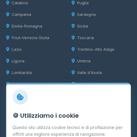
Calabria
Puglia
Campania
Sardegna
Emilia-Romagna
Sicilia
Friuli-Venezia Giulia
Toscana
Lazio
Trentino-Alto Adige
Liguria
Umbria
Lombardia
Valle d'Aosta
Marche
Veneto
Info
🍪 Utilizziamo i cookie
Cos'è il GPL
Questo sito utilizza cookie tecnici e di profilazione per
FAQ
offrirti una migliore esperienza di navigazione.