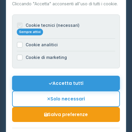
Contatti
Cliccando "Accetta" acconsenti all'uso di tutti i cookie.
Per gestori
Informazioni legali
Cookie tecnici (necessari)
Sempre attivi
Privacy Policy
Cookie analitici
Cookie Policy
Preferenze Cookie
Cookie di marketing
Mappa del sito
Contattaci
Accetta tutti
info@distributori-gpl.it
Solo necessari
Salva preferenze
© 2026 - Distributori di GPL -
AF Project Software Agency