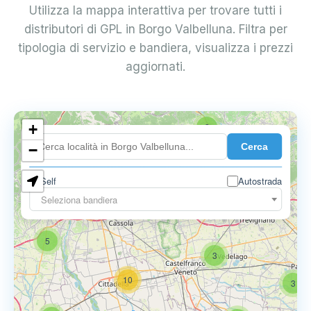
Utilizza la mappa interattiva per trovare tutti i
distributori di GPL in Borgo Valbelluna. Filtra per
tipologia di servizio e bandiera, visualizza i prezzi
aggiornati.
+
2
Cerca
−
Self
Autostrada
Seleziona bandiera
5
6
9
5
3
10
3