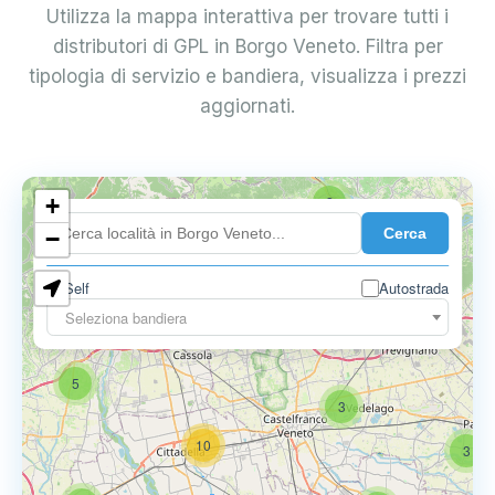
Utilizza la mappa interattiva per trovare tutti i
distributori di GPL in Borgo Veneto. Filtra per
tipologia di servizio e bandiera, visualizza i prezzi
aggiornati.
+
2
Cerca
−
Self
Autostrada
Seleziona bandiera
5
6
9
5
3
10
3