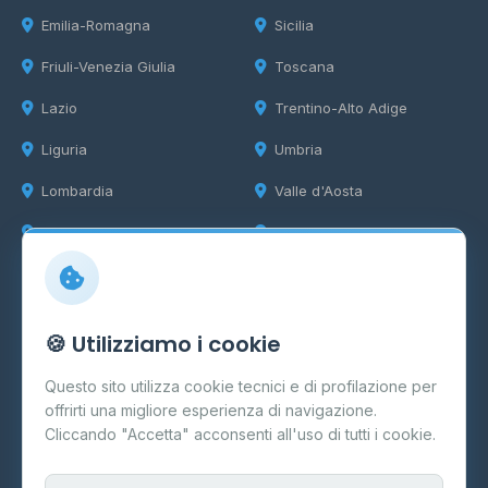
Emilia-Romagna
Sicilia
Friuli-Venezia Giulia
Toscana
Lazio
Trentino-Alto Adige
Liguria
Umbria
Lombardia
Valle d'Aosta
Marche
Veneto
Info
🍪 Utilizziamo i cookie
Cos'è il GPL
Questo sito utilizza cookie tecnici e di profilazione per
FAQ
offrirti una migliore esperienza di navigazione.
Contatti
Cliccando "Accetta" acconsenti all'uso di tutti i cookie.
Per gestori