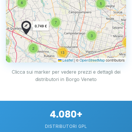
6
5
7
0.749 €
3
14
2
13
Leaflet
|
©
OpenStreetMap
contributors
4
17
Clicca sui marker per vedere prezzi e dettagli dei
distributori in Borgo Veneto
4.080+
DISTRIBUTORI GPL