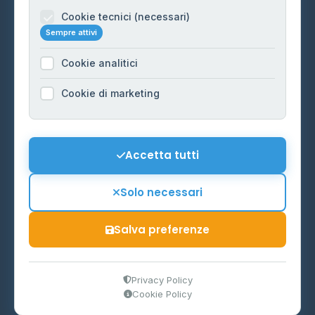
Informazioni legali
Cookie tecnici (necessari)
Sempre attivi
Privacy Policy
Cookie analitici
Cookie Policy
Preferenze Cookie
Cookie di marketing
Mappa del sito
Contattaci
Accetta tutti
info@distributori-gpl.it
Solo necessari
Salva preferenze
© 2026 - Distributori di GPL -
AF Project Software Agency
Carpi
P.IVA 03859300364
Privacy Policy
Cookie Policy
Dati forniti da
Ministero delle Imprese e del Made in Italy
-
Aggiornamento quotidiano