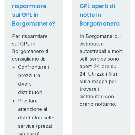
risparmiare
GPL aperti di
sul GPL in
notte in
Borgomanero?
Borgomanero
Per risparmiare
In Borgomanero, i
sul GPL in
distributori
Borgomanero ti
autostradali e molti
consigliamo di:
self-service sono
aperti 24 ore su
Confrontare i
24. Utilizza i filtri
prezzi tra
sulla mappa per
diversi
trovare i
distributori
distributori con
Prestare
orario notturno.
attenzione ai
distributori self-
service (prezzi
più bassi)