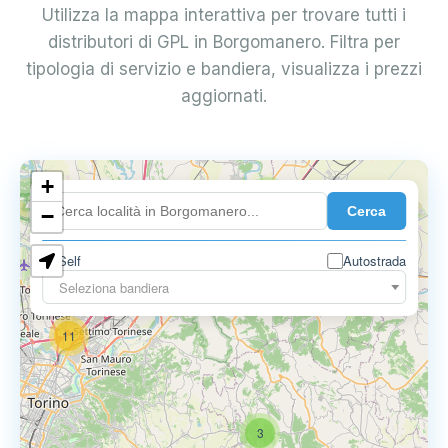
Utilizza la mappa interattiva per trovare tutti i
distributori di GPL in Borgomanero. Filtra per
tipologia di servizio e bandiera, visualizza i prezzi
aggiornati.
10
+
8
Cerca
−
3
Self
Autostrada
Seleziona bandiera
11
3