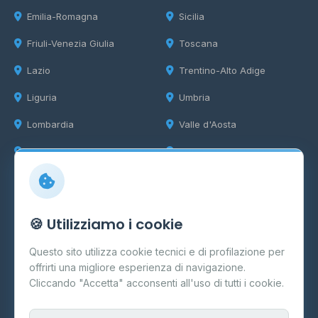
Emilia-Romagna
Sicilia
Friuli-Venezia Giulia
Toscana
Lazio
Trentino-Alto Adige
Liguria
Umbria
Lombardia
Valle d'Aosta
Marche
Veneto
Info
🍪 Utilizziamo i cookie
Cos'è il GPL
Questo sito utilizza cookie tecnici e di profilazione per
FAQ
offrirti una migliore esperienza di navigazione.
Contatti
Cliccando "Accetta" acconsenti all'uso di tutti i cookie.
Per gestori