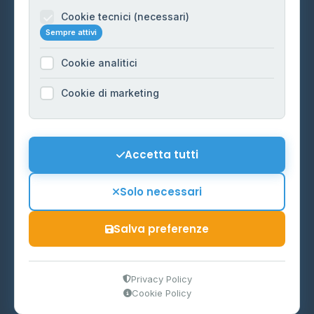
Informazioni legali
Cookie tecnici (necessari)
Sempre attivi
Privacy Policy
Cookie analitici
Cookie Policy
Preferenze Cookie
Cookie di marketing
Mappa del sito
Contattaci
Accetta tutti
info@distributori-gpl.it
Solo necessari
Salva preferenze
© 2026 - Distributori di GPL -
AF Project Software Agency
Carpi
P.IVA 03859300364
Privacy Policy
Cookie Policy
Dati forniti da
Ministero delle Imprese e del Made in Italy
-
Aggiornamento quotidiano