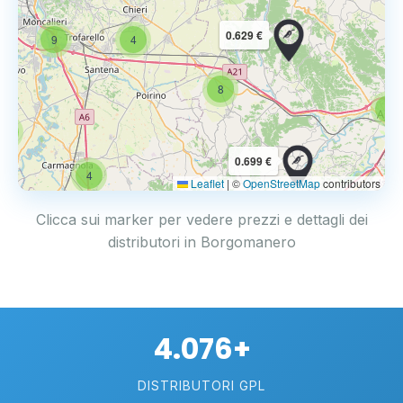
0.629 €
9
4
8
6
4
0.699 €
4
Leaflet
|
©
OpenStreetMap
contributors
Clicca sui marker per vedere prezzi e dettagli dei
distributori in Borgomanero
4.076+
DISTRIBUTORI GPL