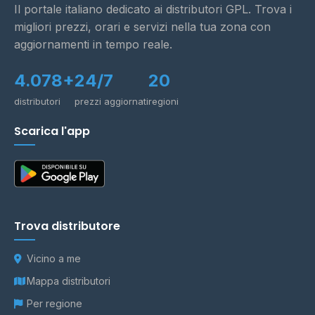
Il portale italiano dedicato ai distributori GPL. Trova i
migliori prezzi, orari e servizi nella tua zona con
aggiornamenti in tempo reale.
4.078+
24/7
20
distributori
prezzi aggiornati
regioni
Scarica l'app
Trova distributore
Vicino a me
Mappa distributori
Per regione