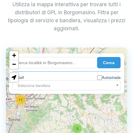
Utilizza la mappa interattiva per trovare tutti i
distributori di GPL in Borgomasino. Filtra per
tipologia di servizio e bandiera, visualizza i prezzi
aggiornati.
10
+
8
Cerca
−
3
Self
Autostrada
Seleziona bandiera
11
3