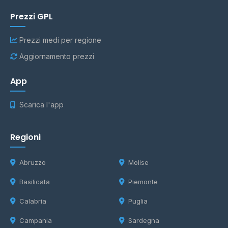
Prezzi GPL
Prezzi medi per regione
Aggiornamento prezzi
App
Scarica l'app
Regioni
Abruzzo
Molise
Basilicata
Piemonte
Calabria
Puglia
Campania
Sardegna