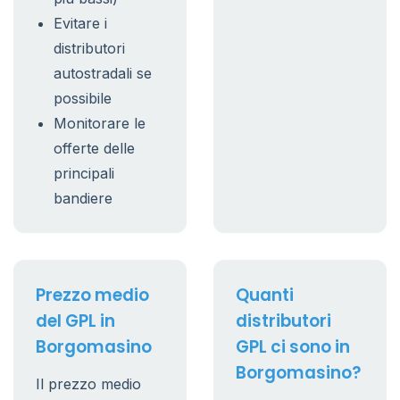
Evitare i
distributori
autostradali se
possibile
Monitorare le
offerte delle
principali
bandiere
Prezzo medio
Quanti
del GPL in
distributori
Borgomasino
GPL ci sono in
Borgomasino?
Il prezzo medio