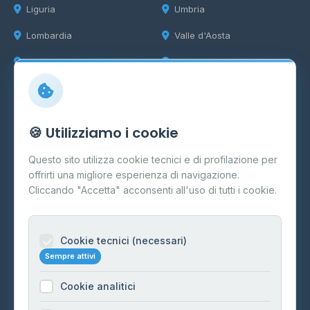
Liguria
Umbria
Lombardia
Valle d'Aosta
Marche
Veneto
Info
🍪 Utilizziamo i cookie
Cos'è il GPL
Questo sito utilizza cookie tecnici e di profilazione per
FAQ
offrirti una migliore esperienza di navigazione.
Contatti
Cliccando "Accetta" acconsenti all'uso di tutti i cookie.
Per gestori
Informazioni legali
Cookie tecnici (necessari)
Sempre attivi
Privacy Policy
Cookie analitici
Cookie Policy