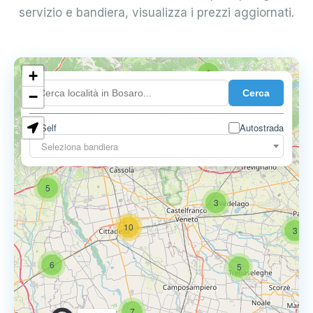
servizio e bandiera, visualizza i prezzi aggiornati.
+
2
Cerca
−
Self
Autostrada
Seleziona bandiera
5
6
9
5
3
10
3
6
5
7