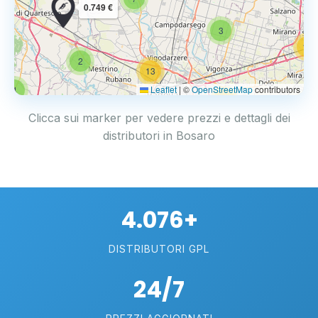
0.749 €
3
14
2
13
Leaflet
|
©
OpenStreetMap
contributors
4
17
Clicca sui marker per vedere prezzi e dettagli dei
distributori in Bosaro
4.076+
DISTRIBUTORI GPL
24/7