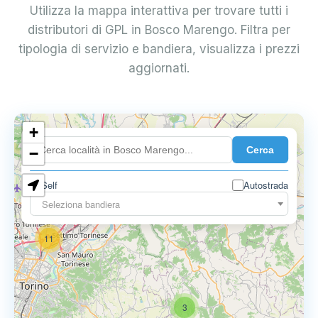
Utilizza la mappa interattiva per trovare tutti i
distributori di GPL in Bosco Marengo. Filtra per
tipologia di servizio e bandiera, visualizza i prezzi
aggiornati.
10
+
8
Cerca
−
3
Self
Autostrada
Seleziona bandiera
11
3