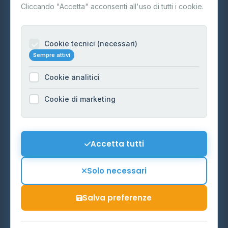
Contatti
Cliccando "Accetta" acconsenti all'uso di tutti i cookie.
Per gestori
Informazioni legali
Cookie tecnici (necessari)
Sempre attivi
Privacy Policy
Cookie analitici
Cookie Policy
Preferenze Cookie
Cookie di marketing
Mappa del sito
Contattaci
Accetta tutti
info@distributori-gpl.it
Solo necessari
Salva preferenze
© 2026 - Distributori di GPL -
AF Project Software Agency