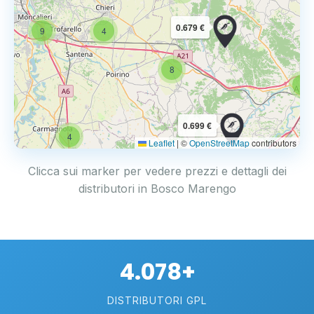
0.679 €
9
4
8
6
4
0.699 €
4
Leaflet
|
©
OpenStreetMap
contributors
Clicca sui marker per vedere prezzi e dettagli dei
distributori in Bosco Marengo
4.078+
DISTRIBUTORI GPL