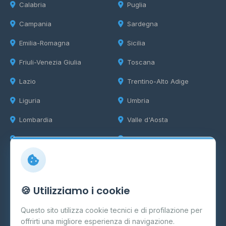
Calabria
Puglia
Campania
Sardegna
Emilia-Romagna
Sicilia
Friuli-Venezia Giulia
Toscana
Lazio
Trentino-Alto Adige
Liguria
Umbria
Lombardia
Valle d'Aosta
Marche
Veneto
Info
🍪 Utilizziamo i cookie
Cos'è il GPL
Questo sito utilizza cookie tecnici e di profilazione per
FAQ
offrirti una migliore esperienza di navigazione.