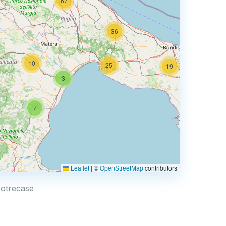
67
36
10
25
19
3
66
7
3
Leaflet
|
©
OpenStreetMap
contributors
44
scotrecase
6