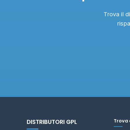
Trova il 
risp
Trova 
DISTRIBUTORI GPL