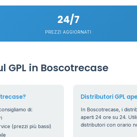
24/7
PREZZI AGGIORNATI
6
0.991 €
l GPL in Boscotrecase
20
7
5
otrecase?
Distributori GPL ap
consigliamo di:
In Boscotrecase, i distri
53
6
aperti 24 ore su 24. Utili
i
22
distributori con orario n
rvice (prezzi più bassi)
5
ile