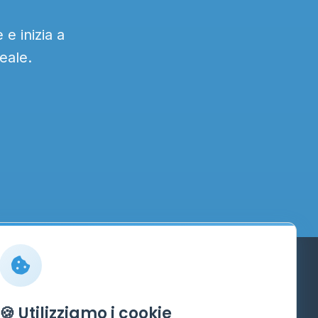
e inizia a
eale.
Info
🍪 Utilizziamo i cookie