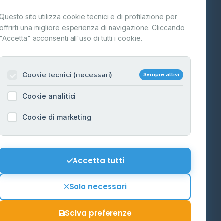
Cos'è il GPL
Questo sito utilizza cookie tecnici e di profilazione per
FAQ
offrirti una migliore esperienza di navigazione. Cliccando
te
"Accetta" acconsenti all'uso di tutti i cookie.
Contatti
Per gestori
na
Cookie tecnici (necessari)
Sempre attivi
Informazioni legali
Cookie analitici
Privacy Policy
na
Cookie di marketing
Cookie Policy
o-Alto
Preferenze Cookie
Mappa del sito
Accetta tutti
'Aosta
Contattaci
Solo necessari
info@distributori-gpl.it
Salva preferenze