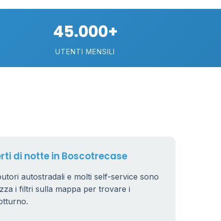
10
45.000+
22
UTENTI MENSILI
2
15
erti di notte in Boscotrecase
butori autostradali e molti self-service sono
zza i filtri sulla mappa per trovare i
otturno.