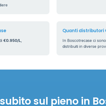
diere
9
22
ase
Quanti distributori
di
€0.950/L
,
In Boscotrecase ci son
distribuiti in diverse pro
subito sul pieno in B