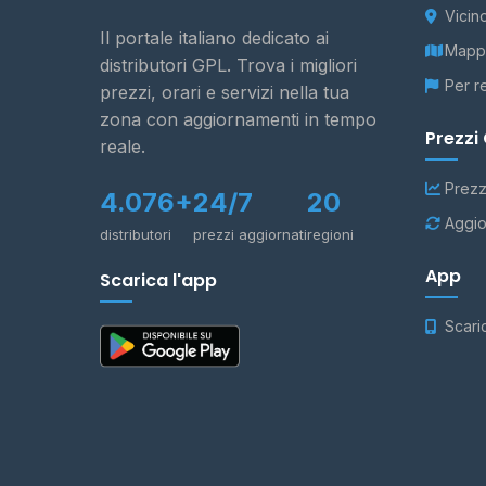
Vicin
Il portale italiano dedicato ai
Mappa
distributori GPL. Trova i migliori
Per r
prezzi, orari e servizi nella tua
zona con aggiornamenti in tempo
Prezzi
reale.
Prezz
4.076+
24/7
20
Aggio
distributori
prezzi aggiornati
regioni
App
Scarica l'app
Scari