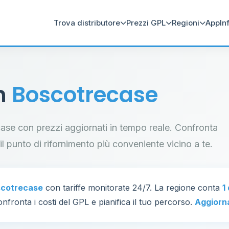
Trova distributore
Prezzi GPL
Regioni
App
In
in
Boscotrecase
ecase con prezzi aggiornati in tempo reale. Confronta
a il punto di rifornimento più conveniente vicino a te.
cotrecase
con tariffe monitorate 24/7. La regione conta
1
nfronta i costi del GPL e pianifica il tuo percorso.
Aggiorn