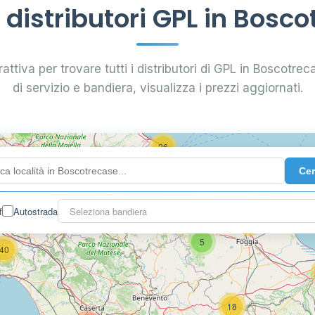
distributori GPL in Bosco
0.799 €
24
attiva per trovare tutti i distributori di GPL in Boscotreca
di servizio e bandiera, visualizza i prezzi aggiornati.
64
7
26
Ce
14
f
Autostrada
Seleziona bandiera
16
26
5
40
18