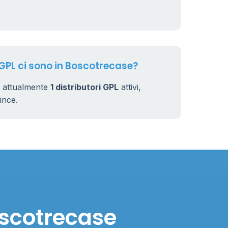
 GPL ci sono in Boscotrecase?
o attualmente
1 distributori GPL
attivi,
vince.
oscotrecase