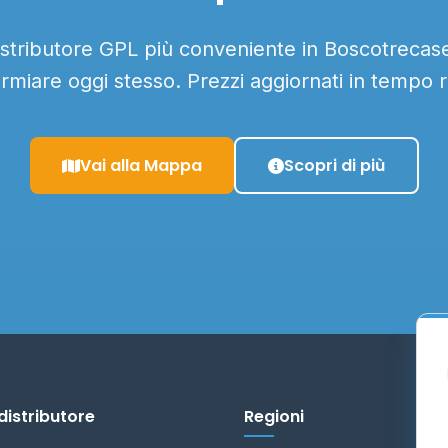
distributore GPL più conveniente in Boscotrecase 
armiare oggi stesso. Prezzi aggiornati in tempo r
Vai alla Mappa
Scopri di più
distributore
Regioni