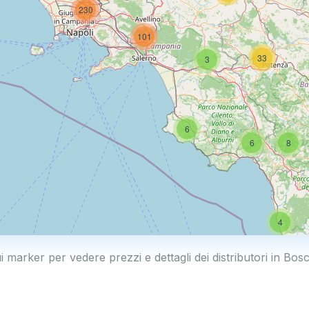
230
101
33
3
6
6
8
4
i marker per vedere prezzi e dettagli dei distributori in Bo