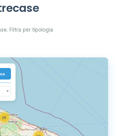
trecase
se. Filtra per tipologia
2
rca
26