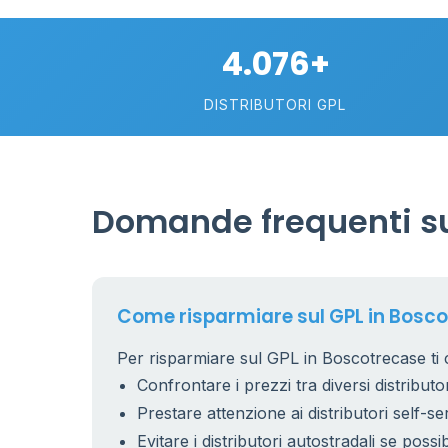
4.076+
DISTRIBUTORI GPL
Domande frequenti su
26
1
17
Come risparmiare sul GPL in Bosc
Per risparmiare sul GPL in Boscotrecase ti 
9
Confrontare i prezzi tra diversi distributor
Prestare attenzione ai distributori self-se
Evitare i distributori autostradali se possib