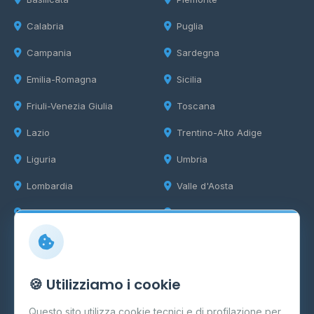
Calabria
Puglia
Campania
Sardegna
Emilia-Romagna
Sicilia
Friuli-Venezia Giulia
Toscana
Lazio
Trentino-Alto Adige
Liguria
Umbria
Lombardia
Valle d'Aosta
Marche
Veneto
Info
🍪 Utilizziamo i cookie
Cos'è il GPL
Questo sito utilizza cookie tecnici e di profilazione per
FAQ