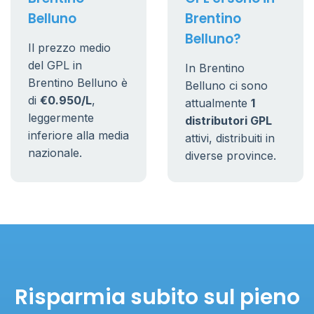
Belluno
Brentino
Belluno?
Il prezzo medio
del GPL in
In Brentino
Brentino Belluno è
Belluno ci sono
di
€0.950/L
,
attualmente
1
leggermente
distributori GPL
inferiore alla media
attivi, distribuiti in
nazionale.
diverse province.
Risparmia subito sul pieno