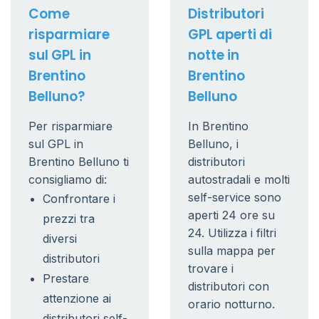
Come
Distributori
risparmiare
GPL aperti di
sul GPL in
notte in
Brentino
Brentino
Belluno?
Belluno
Per risparmiare
In Brentino
sul GPL in
Belluno, i
Brentino Belluno ti
distributori
consigliamo di:
autostradali e molti
self-service sono
Confrontare i
aperti 24 ore su
prezzi tra
24. Utilizza i filtri
diversi
sulla mappa per
distributori
trovare i
Prestare
distributori con
attenzione ai
orario notturno.
distributori self-