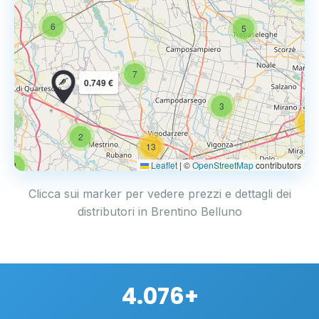
6
5
7
0.749 €
3
14
2
13
Leaflet
|
©
OpenStreetMap
contributors
4
17
Clicca sui marker per vedere prezzi e dettagli dei
distributori in Brentino Belluno
4.076+