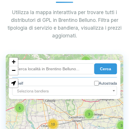
Utilizza la mappa interattiva per trovare tutti i
distributori di GPL in Brentino Belluno. Filtra per
tipologia di servizio e bandiera, visualizza i prezzi
aggiornati.
+
2
Cerca
−
Self
Autostrada
Seleziona bandiera
5
6
9
5
3
10
3