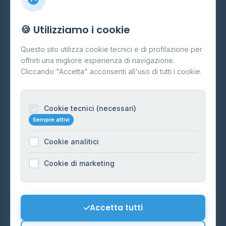
Info
🍪 Utilizziamo i cookie
Cos'è il GPL
Questo sito utilizza cookie tecnici e di profilazione per
FAQ
offrirti una migliore esperienza di navigazione.
Contatti
Cliccando "Accetta" acconsenti all'uso di tutti i cookie.
Per gestori
Informazioni legali
Cookie tecnici (necessari)
Sempre attivi
Privacy Policy
Cookie analitici
Cookie Policy
Preferenze Cookie
Cookie di marketing
Mappa del sito
Contattaci
Accetta tutti