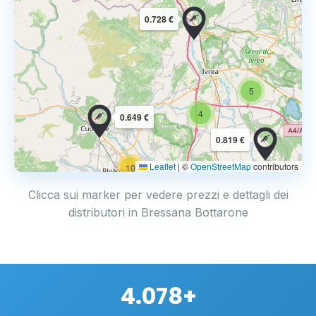
0.728 €
5
4
0.649 €
0.819 €
Leaflet
|
©
OpenStreetMap
contributors
10
Clicca sui marker per vedere prezzi e dettagli dei
distributori in Bressana Bottarone
4.078+