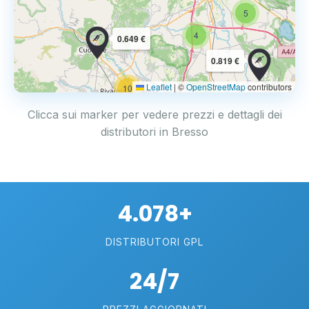
5
4
0.649 €
0.819 €
Leaflet
|
©
OpenStreetMap
contributors
10
Clicca sui marker per vedere prezzi e dettagli dei
distributori in Bresso
4.078+
DISTRIBUTORI GPL
24/7