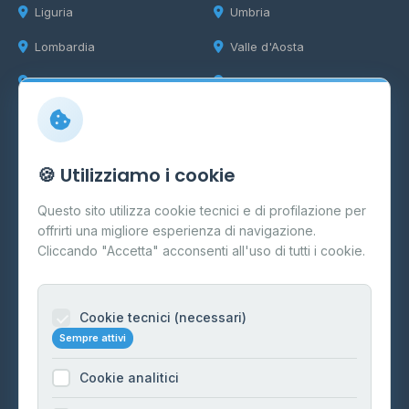
Liguria
Umbria
Lombardia
Valle d'Aosta
Marche
Veneto
Info
🍪 Utilizziamo i cookie
Cos'è il GPL
Questo sito utilizza cookie tecnici e di profilazione per
FAQ
offrirti una migliore esperienza di navigazione.
Contatti
Cliccando "Accetta" acconsenti all'uso di tutti i cookie.
Per gestori
Informazioni legali
Cookie tecnici (necessari)
Sempre attivi
Privacy Policy
Cookie analitici
Cookie Policy